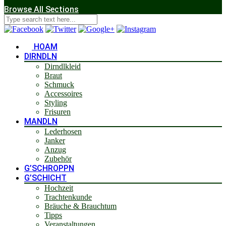
Browse All Sections
HOAM
DIRNDLN
Dirndlkleid
Braut
Schmuck
Accessoires
Styling
Frisuren
MANDLN
Lederhosen
Janker
Anzug
Zubehör
G’SCHROPPN
G’SCHICHT
Hochzeit
Trachtenkunde
Bräuche & Brauchtum
Tipps
Veranstaltungen