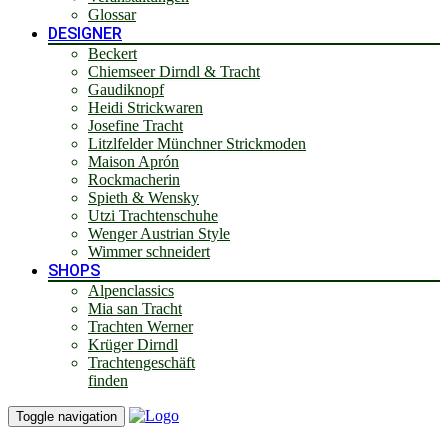
Glossar
DESIGNER
Beckert
Chiemseer Dirndl & Tracht
Gaudiknopf
Heidi Strickwaren
Josefine Tracht
Litzlfelder Münchner Strickmoden
Maison Aprón
Rockmacherin
Spieth & Wensky
Utzi Trachtenschuhe
Wenger Austrian Style
Wimmer schneidert
SHOPS
Alpenclassics
Mia san Tracht
Trachten Werner
Krüger Dirndl
Trachtengeschäft
finden
Toggle navigation