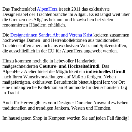
Das Trachtenlabel
AlpenHerz
ist seit 2011 das exklusivste
Designerlabel der Trachtenbranche im Allgäu. Es ist längst weit über
die Grenzen des Allgäus bekannt und inzwischen bei vielen
renommierten Händlern erhältlich.
Die
Designerinnen Sandra Abt und Verena Krist
kreieren zusammen
hochwertige Damen- und Herrenkollektionen aus traditionellen
Trachtenstoffen aber auch aus exklusiven Web- und Spitzenstoffen,
die ausschließlich in der EU für AlpenHerz angewebt werden.
Hinzu kommen noch die in liebevoller Handarbeit
maßgeschneiderten
Couture- und Hochzeitsdirndl
. Das
AlpenHerz Atelier bietet die Möglichkeit ein
individuelles Dirndl
nach Ihren Wunschvorstellungen auf Maß zu fertigen. Neben
maßgefertigten, exklusiven Brautdirndln bietet AlpenHerz vor Ort
eine umfangreiche Kollektion an Brautmode für den schönsten Tag
in Tracht.
Auch für Herren gibt es vom Designer Duo eine Auswahl zwischen
traditionellen und trendigen Jankern, Westen und Hemden.
Im hauseigenen Shop in Kempten werden Sie auf jeden Fall fündig!