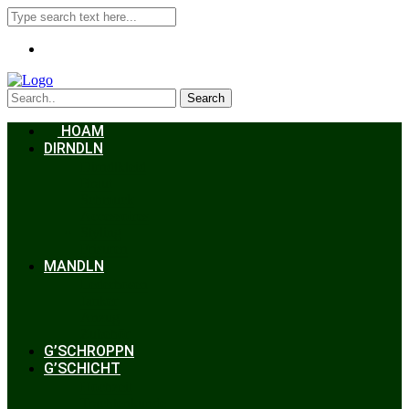
Search
HOAM
DIRNDLN
Dirndlkleid
Braut
Schmuck
Accessoires
Styling
Frisuren
MANDLN
Lederhosen
Janker
Anzug
Zubehör
G’SCHROPPN
G’SCHICHT
Hochzeit
Trachtenkunde