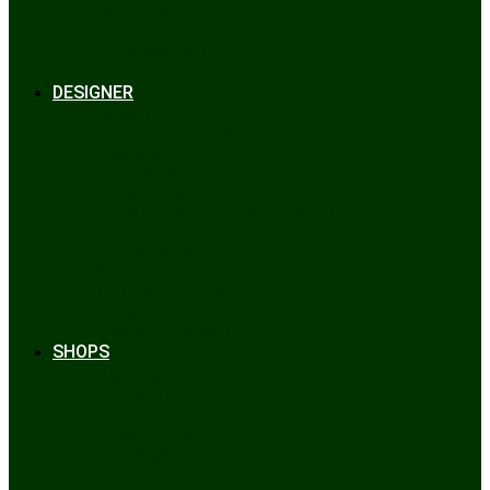
Bräuche & Brauchtum
Tipps
Veranstaltungen
Glossar
DESIGNER
Beckert
Chiemseer Dirndl & Tracht
Gaudiknopf
Heidi Strickwaren
Josefine Tracht
Litzlfelder Münchner Strickmoden
Maison Aprón
Rockmacherin
Spieth & Wensky
Utzi Trachtenschuhe
Wenger Austrian Style
Wimmer schneidert
SHOPS
Alpenclassics
Mia san Tracht
Trachten Werner
Krüger Dirndl
Trachtengeschäft
finden