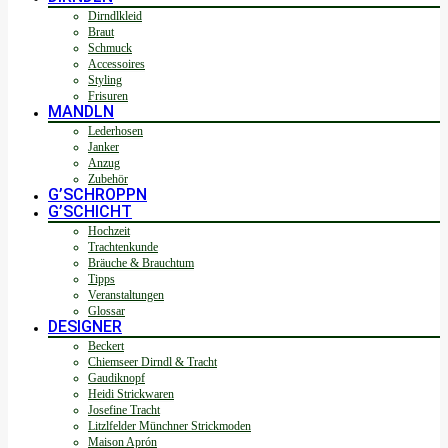
Dirndlkleid
Braut
Schmuck
Accessoires
Styling
Frisuren
MANDLN
Lederhosen
Janker
Anzug
Zubehör
G’SCHROPPN
G’SCHICHT
Hochzeit
Trachtenkunde
Bräuche & Brauchtum
Tipps
Veranstaltungen
Glossar
DESIGNER
Beckert
Chiemseer Dirndl & Tracht
Gaudiknopf
Heidi Strickwaren
Josefine Tracht
Litzlfelder Münchner Strickmoden
Maison Aprón