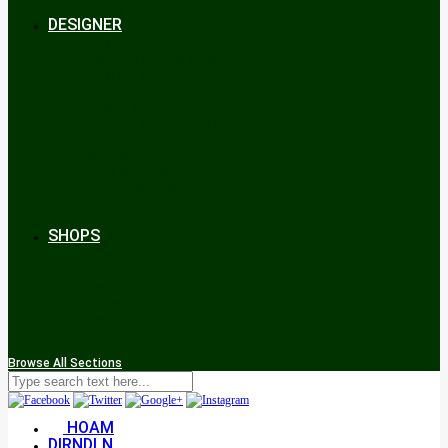
Glossar
DESIGNER
Beckert
Chiemseer Dirndl & Tracht
Gaudiknopf
Heidi Strickwaren
Josefine Tracht
Litzlfelder Münchner Strickmoden
Maison Aprón
Rockmacherin
Spieth & Wensky
Utzi Trachtenschuhe
Wenger Austrian Style
Wimmer schneidert
SHOPS
Alpenclassics
Mia san Tracht
Trachten Werner
Krüger Dirndl
Trachtengeschäft
finden
Browse All Sections
HOAM
DIRNDLN