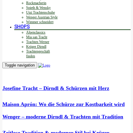
Rockmacherin
Spieth & Wensky
Utzi Trachtenschuhe
Wenger Austrian Style
Wimmer schneidert
SHOPS
Alpenclassics
Mia san Tracht
Trachten Werner
Krüger Dirndl
Trachtengeschäft
finden
Toggle navigation
Josefine Tracht – Dirndl & Schürzen mit Herz
Maison Aprón: Wo die Schürze zur Kostbarkeit wird
Wenger – moderne Dirndl & Trachten mit Tradition
Zeitlose Tradition & moderner Stil bei Krüger