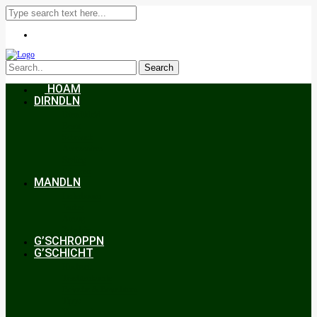
Search
HOAM
DIRNDLN
Dirndlkleid
Braut
Schmuck
Accessoires
Styling
Frisuren
MANDLN
Lederhosen
Janker
Anzug
Zubehör
G’SCHROPPN
G’SCHICHT
Hochzeit
Trachtenkunde
Bräuche & Brauchtum
Tipps
Veranstaltungen