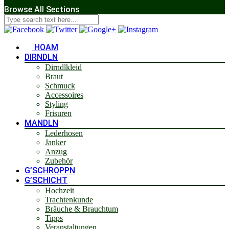
Browse All Sections
HOAM
DIRNDLN
Dirndlkleid
Braut
Schmuck
Accessoires
Styling
Frisuren
MANDLN
Lederhosen
Janker
Anzug
Zubehör
G’SCHROPPN
G’SCHICHT
Hochzeit
Trachtenkunde
Bräuche & Brauchtum
Tipps
Veranstaltungen