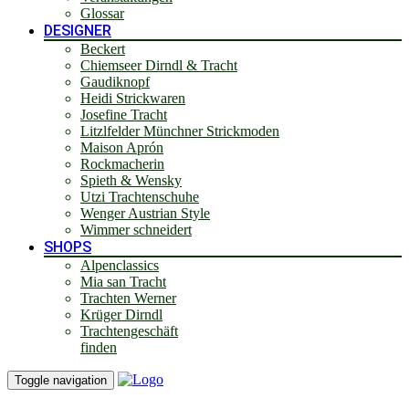
Glossar
DESIGNER
Beckert
Chiemseer Dirndl & Tracht
Gaudiknopf
Heidi Strickwaren
Josefine Tracht
Litzlfelder Münchner Strickmoden
Maison Aprón
Rockmacherin
Spieth & Wensky
Utzi Trachtenschuhe
Wenger Austrian Style
Wimmer schneidert
SHOPS
Alpenclassics
Mia san Tracht
Trachten Werner
Krüger Dirndl
Trachtengeschäft
finden
Toggle navigation