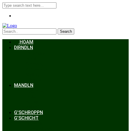
Search
HOAM
DIRNDLN
Dirndlkleid
Braut
Schmuck
Accessoires
Styling
Frisuren
MANDLN
Lederhosen
Janker
Anzug
Zubehör
G’SCHROPPN
G’SCHICHT
Hochzeit
Trachtenkunde