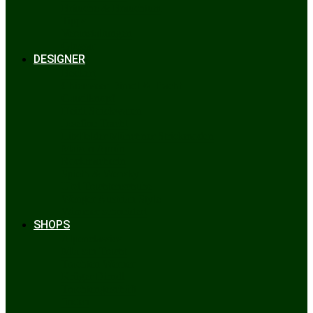
Bräuche & Brauchtum
Tipps
Veranstaltungen
Glossar
DESIGNER
Beckert
Chiemseer Dirndl & Tracht
Gaudiknopf
Heidi Strickwaren
Josefine Tracht
Litzlfelder Münchner Strickmoden
Maison Aprón
Rockmacherin
Spieth & Wensky
Utzi Trachtenschuhe
Wenger Austrian Style
Wimmer schneidert
SHOPS
Alpenclassics
Mia san Tracht
Trachten Werner
Krüger Dirndl
Trachtengeschäft
finden