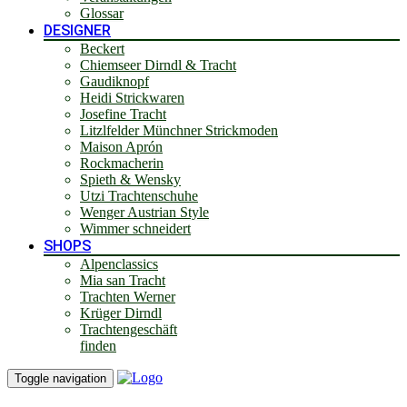
Glossar
DESIGNER
Beckert
Chiemseer Dirndl & Tracht
Gaudiknopf
Heidi Strickwaren
Josefine Tracht
Litzlfelder Münchner Strickmoden
Maison Aprón
Rockmacherin
Spieth & Wensky
Utzi Trachtenschuhe
Wenger Austrian Style
Wimmer schneidert
SHOPS
Alpenclassics
Mia san Tracht
Trachten Werner
Krüger Dirndl
Trachtengeschäft
finden
Toggle navigation