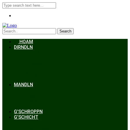
Search
HOAM
DIRNDLN
Dirndlkleid
Braut
Schmuck
Accessoires
Styling
Frisuren
MANDLN
Lederhosen
Janker
Anzug
Zubehör
G’SCHROPPN
G’SCHICHT
Hochzeit
Trachtenkunde