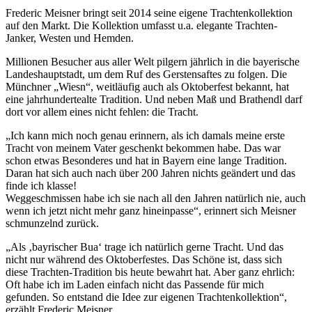
Frederic Meisner bringt seit 2014 seine eigene Trachtenkollektion
auf den Markt. Die Kollektion umfasst u.a. elegante Trachten-
Janker, Westen und Hemden.
Millionen Besucher aus aller Welt pilgern jährlich in die bayerische
Landeshauptstadt, um dem Ruf des Gerstensaftes zu folgen. Die
Münchner „Wiesn“, weitläufig auch als Oktoberfest bekannt, hat
eine jahrhundertealte Tradition. Und neben Maß und Brathendl darf
dort vor allem eines nicht fehlen: die Tracht.
„Ich kann mich noch genau erinnern, als ich damals meine erste
Tracht von meinem Vater geschenkt bekommen habe. Das war
schon etwas Besonderes und hat in Bayern eine lange Tradition.
Daran hat sich auch nach über 200 Jahren nichts geändert und das
finde ich klasse!
Weggeschmissen habe ich sie nach all den Jahren natürlich nie, auch
wenn ich jetzt nicht mehr ganz hineinpasse“, erinnert sich Meisner
schmunzelnd zurück.
„Als ‚bayrischer Bua‘ trage ich natürlich gerne Tracht. Und das
nicht nur während des Oktoberfestes. Das Schöne ist, dass sich
diese Trachten-Tradition bis heute bewahrt hat. Aber ganz ehrlich:
Oft habe ich im Laden einfach nicht das Passende für mich
gefunden. So entstand die Idee zur eigenen Trachtenkollektion“,
erzählt Frederic Meisner.