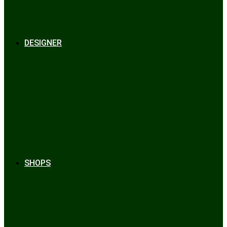
Bräuche & Brauchtum
Tipps
Veranstaltungen
Glossar
DESIGNER
Beckert
Chiemseer Dirndl & Tracht
Gaudiknopf
Heidi Strickwaren
Josefine Tracht
Litzlfelder Münchner Strickmoden
Maison Aprón
Rockmacherin
Spieth & Wensky
Utzi Trachtenschuhe
Wenger Austrian Style
Wimmer schneidert
SHOPS
Alpenclassics
Mia san Tracht
Trachten Werner
Krüger Dirndl
Trachtengeschäft
finden