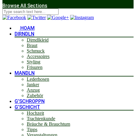
Browse All Sections
HOAM
DIRNDLN
Dirndlkleid
Braut
Schmuck
Accessoires
Styling
Frisuren
MANDLN
Lederhosen
Janker
Anzug
Zubehör
G’SCHROPPN
G’SCHICHT
Hochzeit
Trachtenkunde
Bräuche & Brauchtum
Tipps
Veranstaltungen