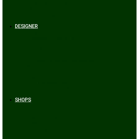
Bräuche & Brauchtum
Tipps
Veranstaltungen
Glossar
DESIGNER
Beckert
Chiemseer Dirndl & Tracht
Gaudiknopf
Heidi Strickwaren
Josefine Tracht
Litzlfelder Münchner Strickmoden
Maison Aprón
Rockmacherin
Spieth & Wensky
Utzi Trachtenschuhe
Wenger Austrian Style
Wimmer schneidert
SHOPS
Alpenclassics
Mia san Tracht
Trachten Werner
Krüger Dirndl
Trachtengeschäft
finden