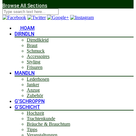
Browse All Sections
HOAM
DIRNDLN
Dirndlkleid
Braut
Schmuck
Accessoires
Styling
Frisuren
MANDLN
Lederhosen
Janker
Anzug
Zubehör
G’SCHROPPN
G’SCHICHT
Hochzeit
Trachtenkunde
Bräuche & Brauchtum
Tipps
Veranstaltungen