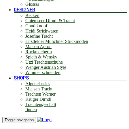
Glossar
DESIGNER
Beckert
Chiemseer Dirndl & Tracht
Gaudiknopf
Heidi Strickwaren
Josefine Tracht
Litzlfelder Münchner Strickmoden
Maison Aprón
Rockmacherin
Spieth & Wensky
Utzi Trachtenschuhe
Wenger Austrian Style
Wimmer schneidert
SHOPS
Alpenclassics
Mia san Tracht
Trachten Werner
Krüger Dirndl
Trachtengeschäft
finden
Toggle navigation