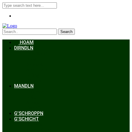
Search
HOAM
DIRNDLN
Dirndlkleid
Braut
Schmuck
Accessoires
Styling
Frisuren
MANDLN
Lederhosen
Janker
Anzug
Zubehör
G’SCHROPPN
G’SCHICHT
Hochzeit
Trachtenkunde