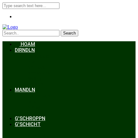
Search
HOAM
DIRNDLN
Dirndlkleid
Braut
Schmuck
Accessoires
Styling
Frisuren
MANDLN
Lederhosen
Janker
Anzug
Zubehör
G’SCHROPPN
G’SCHICHT
Hochzeit
Trachtenkunde