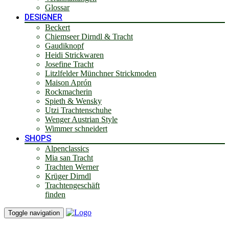
Glossar
DESIGNER
Beckert
Chiemseer Dirndl & Tracht
Gaudiknopf
Heidi Strickwaren
Josefine Tracht
Litzlfelder Münchner Strickmoden
Maison Aprón
Rockmacherin
Spieth & Wensky
Utzi Trachtenschuhe
Wenger Austrian Style
Wimmer schneidert
SHOPS
Alpenclassics
Mia san Tracht
Trachten Werner
Krüger Dirndl
Trachtengeschäft
finden
Toggle navigation