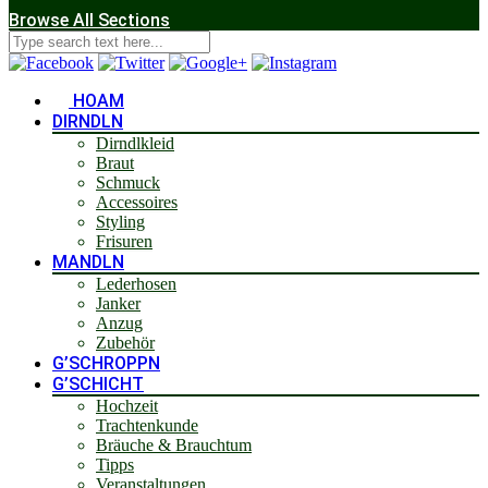
Browse All Sections
HOAM
DIRNDLN
Dirndlkleid
Braut
Schmuck
Accessoires
Styling
Frisuren
MANDLN
Lederhosen
Janker
Anzug
Zubehör
G’SCHROPPN
G’SCHICHT
Hochzeit
Trachtenkunde
Bräuche & Brauchtum
Tipps
Veranstaltungen