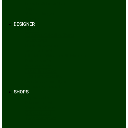
Bräuche & Brauchtum
Tipps
Veranstaltungen
Glossar
DESIGNER
Beckert
Chiemseer Dirndl & Tracht
Gaudiknopf
Heidi Strickwaren
Josefine Tracht
Litzlfelder Münchner Strickmoden
Maison Aprón
Rockmacherin
Spieth & Wensky
Utzi Trachtenschuhe
Wenger Austrian Style
Wimmer schneidert
SHOPS
Alpenclassics
Mia san Tracht
Trachten Werner
Krüger Dirndl
Trachtengeschäft
finden