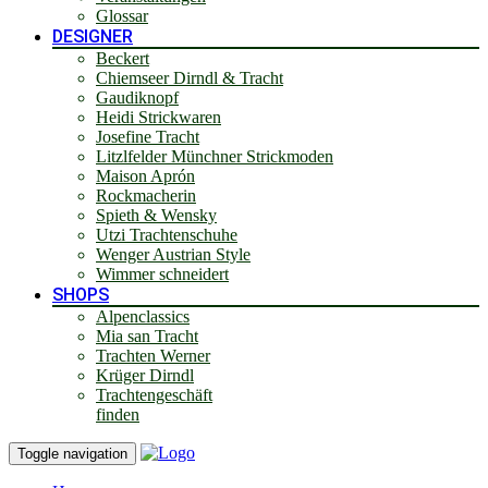
Glossar
DESIGNER
Beckert
Chiemseer Dirndl & Tracht
Gaudiknopf
Heidi Strickwaren
Josefine Tracht
Litzlfelder Münchner Strickmoden
Maison Aprón
Rockmacherin
Spieth & Wensky
Utzi Trachtenschuhe
Wenger Austrian Style
Wimmer schneidert
SHOPS
Alpenclassics
Mia san Tracht
Trachten Werner
Krüger Dirndl
Trachtengeschäft
finden
Toggle navigation