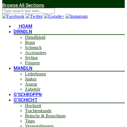
Browse All Sections
HOAM
DIRNDLN
Dirndlkleid
Braut
Schmuck
Accessoires
Styling
Frisuren
MANDLN
Lederhosen
Janker
Anzug
Zubehör
G’SCHROPPN
G’SCHICHT
Hochzeit
Trachtenkunde
Bräuche & Brauchtum
Tipps
Veranstaltungen