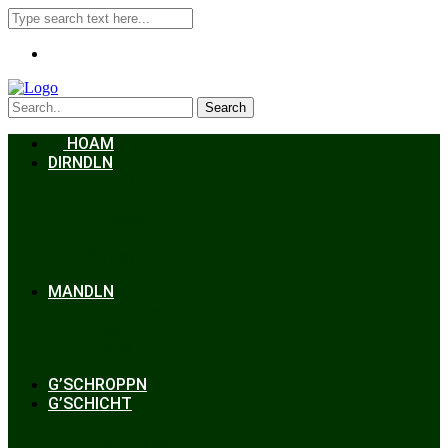
Search
HOAM
DIRNDLN
Dirndlkleid
Braut
Schmuck
Accessoires
Styling
Frisuren
MANDLN
Lederhosen
Janker
Anzug
Zubehör
G’SCHROPPN
G’SCHICHT
Hochzeit
Trachtenkunde