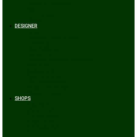
Bräuche & Brauchtum
Tipps
Veranstaltungen
Glossar
DESIGNER
Beckert
Chiemseer Dirndl & Tracht
Gaudiknopf
Heidi Strickwaren
Josefine Tracht
Litzlfelder Münchner Strickmoden
Maison Aprón
Rockmacherin
Spieth & Wensky
Utzi Trachtenschuhe
Wenger Austrian Style
Wimmer schneidert
SHOPS
Alpenclassics
Mia san Tracht
Trachten Werner
Krüger Dirndl
Trachtengeschäft
finden