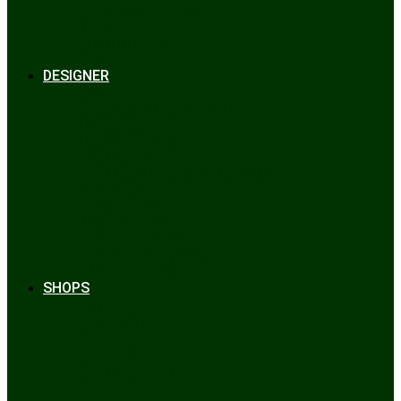
Bräuche & Brauchtum
Tipps
Veranstaltungen
Glossar
DESIGNER
Beckert
Chiemseer Dirndl & Tracht
Gaudiknopf
Heidi Strickwaren
Josefine Tracht
Litzlfelder Münchner Strickmoden
Maison Aprón
Rockmacherin
Spieth & Wensky
Utzi Trachtenschuhe
Wenger Austrian Style
Wimmer schneidert
SHOPS
Alpenclassics
Mia san Tracht
Trachten Werner
Krüger Dirndl
Trachtengeschäft
finden