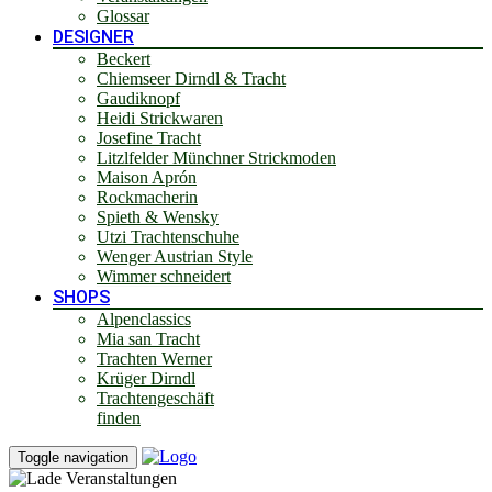
Glossar
DESIGNER
Beckert
Chiemseer Dirndl & Tracht
Gaudiknopf
Heidi Strickwaren
Josefine Tracht
Litzlfelder Münchner Strickmoden
Maison Aprón
Rockmacherin
Spieth & Wensky
Utzi Trachtenschuhe
Wenger Austrian Style
Wimmer schneidert
SHOPS
Alpenclassics
Mia san Tracht
Trachten Werner
Krüger Dirndl
Trachtengeschäft
finden
Toggle navigation