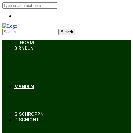
Search
HOAM
DIRNDLN
Dirndlkleid
Braut
Schmuck
Accessoires
Styling
Frisuren
MANDLN
Lederhosen
Janker
Anzug
Zubehör
G’SCHROPPN
G’SCHICHT
Hochzeit
Trachtenkunde