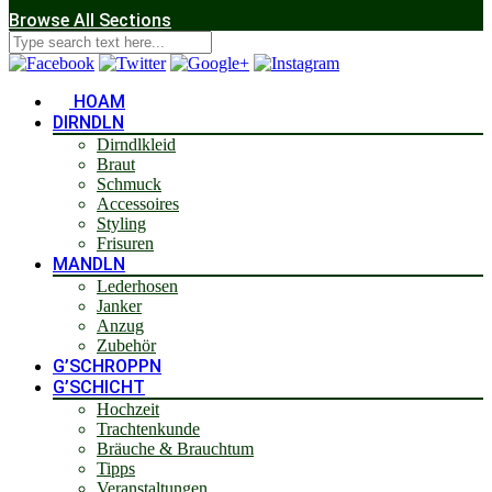
Browse All Sections
HOAM
DIRNDLN
Dirndlkleid
Braut
Schmuck
Accessoires
Styling
Frisuren
MANDLN
Lederhosen
Janker
Anzug
Zubehör
G’SCHROPPN
G’SCHICHT
Hochzeit
Trachtenkunde
Bräuche & Brauchtum
Tipps
Veranstaltungen