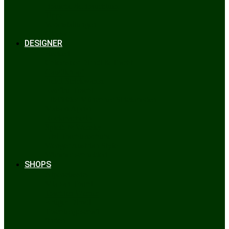
Bräuche & Brauchtum
Tipps
Veranstaltungen
Glossar
DESIGNER
Beckert
Chiemseer Dirndl & Tracht
Gaudiknopf
Heidi Strickwaren
Josefine Tracht
Litzlfelder Münchner Strickmoden
Maison Aprón
Rockmacherin
Spieth & Wensky
Utzi Trachtenschuhe
Wenger Austrian Style
Wimmer schneidert
SHOPS
Alpenclassics
Mia san Tracht
Trachten Werner
Krüger Dirndl
Trachtengeschäft
finden