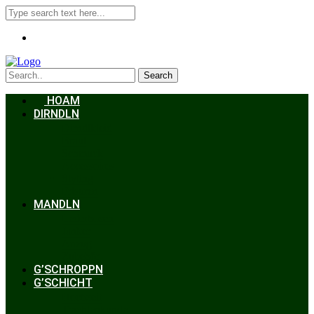
Search
HOAM
DIRNDLN
Dirndlkleid
Braut
Schmuck
Accessoires
Styling
Frisuren
MANDLN
Lederhosen
Janker
Anzug
Zubehör
G’SCHROPPN
G’SCHICHT
Hochzeit
Trachtenkunde