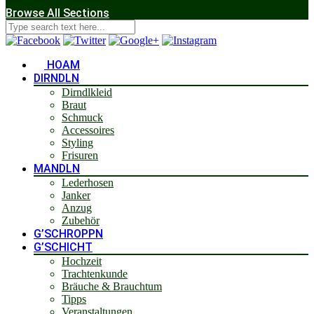
Browse All Sections
HOAM
DIRNDLN
Dirndlkleid
Braut
Schmuck
Accessoires
Styling
Frisuren
MANDLN
Lederhosen
Janker
Anzug
Zubehör
G’SCHROPPN
G’SCHICHT
Hochzeit
Trachtenkunde
Bräuche & Brauchtum
Tipps
Veranstaltungen