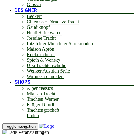
Glossar
DESIGNER
Beckert
Chiemseer Dirndl & Tracht
Gaudiknopf
Heidi Strickwaren
Josefine Tracht
Litzlfelder Münchner Strickmoden
Maison Aprón
Rockmacherin
Spieth & Wensky
Utzi Trachtenschuhe
Wenger Austrian Style
Wimmer schneidert
SHOPS
Alpenclassics
Mia san Tracht
Trachten Werner
Krüger Dirndl
Trachtengeschäft
finden
Toggle navigation