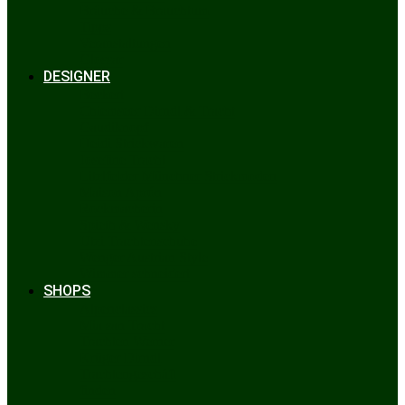
Bräuche & Brauchtum
Tipps
Veranstaltungen
Glossar
DESIGNER
Beckert
Chiemseer Dirndl & Tracht
Gaudiknopf
Heidi Strickwaren
Josefine Tracht
Litzlfelder Münchner Strickmoden
Maison Aprón
Rockmacherin
Spieth & Wensky
Utzi Trachtenschuhe
Wenger Austrian Style
Wimmer schneidert
SHOPS
Alpenclassics
Mia san Tracht
Trachten Werner
Krüger Dirndl
Trachtengeschäft
finden