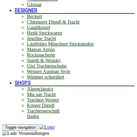
Glossar
DESIGNER
Beckert
Chiemseer Dirndl & Tracht
Gaudiknopf
Heidi Strickwaren
Josefine Tracht
Litzlfelder Münchner Strickmoden
Maison Aprón
Rockmacherin
Spieth & Wensky
Utzi Trachtenschuhe
Wenger Austrian Style
Wimmer schneidert
SHOPS
Alpenclassics
Mia san Tracht
Trachten Werner
Krüger Dirndl
Trachtengeschäft
finden
Toggle navigation