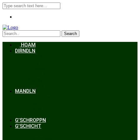
Search
HOAM
DIRNDLN
Dirndlkleid
Braut
Schmuck
Accessoires
Styling
Frisuren
MANDLN
Lederhosen
Janker
Anzug
Zubehör
G’SCHROPPN
G’SCHICHT
Hochzeit
Trachtenkunde