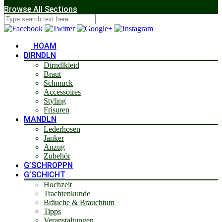
Browse All Sections
HOAM
DIRNDLN
Dirndlkleid
Braut
Schmuck
Accessoires
Styling
Frisuren
MANDLN
Lederhosen
Janker
Anzug
Zubehör
G’SCHROPPN
G’SCHICHT
Hochzeit
Trachtenkunde
Bräuche & Brauchtum
Tipps
Veranstaltungen