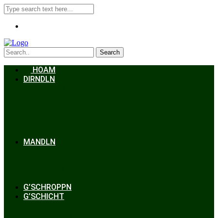
Search
HOAM
DIRNDLN
Dirndlkleid
Braut
Schmuck
Accessoires
Styling
Frisuren
MANDLN
Lederhosen
Janker
Anzug
Zubehör
G’SCHROPPN
G’SCHICHT
Hochzeit
Trachtenkunde