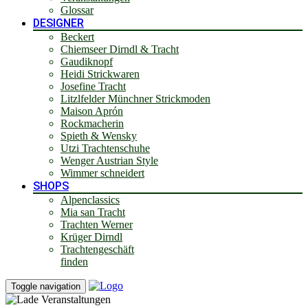
Glossar
DESIGNER
Beckert
Chiemseer Dirndl & Tracht
Gaudiknopf
Heidi Strickwaren
Josefine Tracht
Litzlfelder Münchner Strickmoden
Maison Aprón
Rockmacherin
Spieth & Wensky
Utzi Trachtenschuhe
Wenger Austrian Style
Wimmer schneidert
SHOPS
Alpenclassics
Mia san Tracht
Trachten Werner
Krüger Dirndl
Trachtengeschäft
finden
Toggle navigation