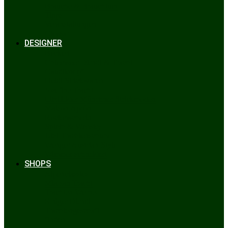
Bräuche & Brauchtum
Tipps
Veranstaltungen
Glossar
DESIGNER
Beckert
Chiemseer Dirndl & Tracht
Gaudiknopf
Heidi Strickwaren
Josefine Tracht
Litzlfelder Münchner Strickmoden
Maison Aprón
Rockmacherin
Spieth & Wensky
Utzi Trachtenschuhe
Wenger Austrian Style
Wimmer schneidert
SHOPS
Alpenclassics
Mia san Tracht
Trachten Werner
Krüger Dirndl
Trachtengeschäft
finden