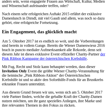
anders sein, wenn engagierte Frauen aus Wirtschaft, Kultur, Medien
und Wissenschaft aufeinander treffen, oder?
Nach einem sehr erfolgreichen Auftakt 2015 erfährt der exklusive
Damenlunch in Dirndl, mit viel Gaudi und allem, was noch so dazu
gehört, eine erfolgreiche Fortsetzung.
Ein Engagement, das glücklich macht
Am 5. Oktober 2017 ist es endlich so weit, und die Vorbereitungen
sind bereits in vollem Gange. Bereits die Wiener Damenwiesn 2016
brach in puncto medialer Aufmerksamkeit alle Rekorde, denn seit
diesem Jahr ist dieses exklusive Event offizieller Charity-Partner
der
Pink Ribbon Kampagne der österreichischen Krebshilfe
.
Mit Fug, Recht und Stolz kann behauptet werden, dass dieser
Invitation Only
Event die größte Wiener Charity-Veranstaltung für
die heimische „Pink Ribbon-Aktion“ der Österreichischen
Krebshilfe ist und so aktiv den Soforthilfe-Fonds für an Brustkrebs
erkrankte Frauen unterstützt.
Aus diesem Grund freuen wir uns, wenn sich am 5. Oktober 2017
viele Partner finden, welche die geballte Kraft der Charity-Damen
nutzen möchten, um ihr ganz spezielles Anliegen, ihre Marke und
ihre relevanten Themen in den Fokus zu rücken.