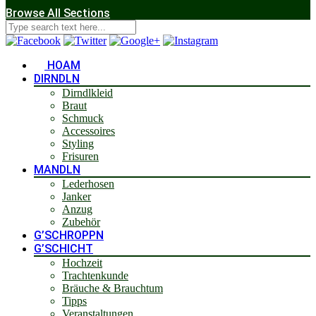
Browse All Sections
HOAM
DIRNDLN
Dirndlkleid
Braut
Schmuck
Accessoires
Styling
Frisuren
MANDLN
Lederhosen
Janker
Anzug
Zubehör
G’SCHROPPN
G’SCHICHT
Hochzeit
Trachtenkunde
Bräuche & Brauchtum
Tipps
Veranstaltungen