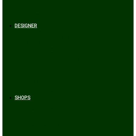
Bräuche & Brauchtum
Tipps
Veranstaltungen
Glossar
DESIGNER
Beckert
Chiemseer Dirndl & Tracht
Gaudiknopf
Heidi Strickwaren
Josefine Tracht
Litzlfelder Münchner Strickmoden
Maison Aprón
Rockmacherin
Spieth & Wensky
Utzi Trachtenschuhe
Wenger Austrian Style
Wimmer schneidert
SHOPS
Alpenclassics
Mia san Tracht
Trachten Werner
Krüger Dirndl
Trachtengeschäft
finden