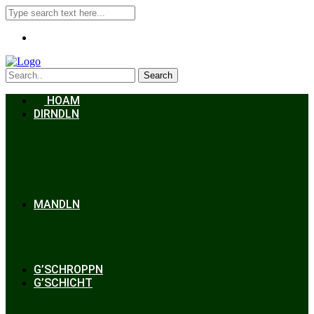
Search
HOAM
DIRNDLN
Dirndlkleid
Braut
Schmuck
Accessoires
Styling
Frisuren
MANDLN
Lederhosen
Janker
Anzug
Zubehör
G’SCHROPPN
G’SCHICHT
Hochzeit
Trachtenkunde