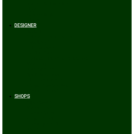
Bräuche & Brauchtum
Tipps
Veranstaltungen
Glossar
DESIGNER
Beckert
Chiemseer Dirndl & Tracht
Gaudiknopf
Heidi Strickwaren
Josefine Tracht
Litzlfelder Münchner Strickmoden
Maison Aprón
Rockmacherin
Spieth & Wensky
Utzi Trachtenschuhe
Wenger Austrian Style
Wimmer schneidert
SHOPS
Alpenclassics
Mia san Tracht
Trachten Werner
Krüger Dirndl
Trachtengeschäft
finden