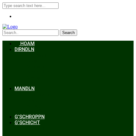
Search
HOAM
DIRNDLN
Dirndlkleid
Braut
Schmuck
Accessoires
Styling
Frisuren
MANDLN
Lederhosen
Janker
Anzug
Zubehör
G’SCHROPPN
G’SCHICHT
Hochzeit
Trachtenkunde