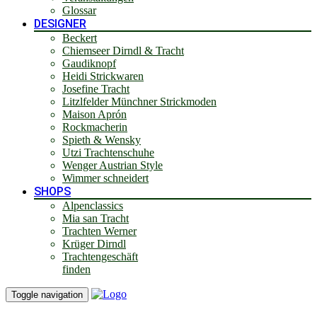
Glossar
DESIGNER
Beckert
Chiemseer Dirndl & Tracht
Gaudiknopf
Heidi Strickwaren
Josefine Tracht
Litzlfelder Münchner Strickmoden
Maison Aprón
Rockmacherin
Spieth & Wensky
Utzi Trachtenschuhe
Wenger Austrian Style
Wimmer schneidert
SHOPS
Alpenclassics
Mia san Tracht
Trachten Werner
Krüger Dirndl
Trachtengeschäft
finden
Toggle navigation