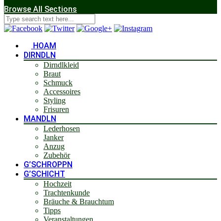
Browse All Sections
HOAM
DIRNDLN
Dirndlkleid
Braut
Schmuck
Accessoires
Styling
Frisuren
MANDLN
Lederhosen
Janker
Anzug
Zubehör
G’SCHROPPN
G’SCHICHT
Hochzeit
Trachtenkunde
Bräuche & Brauchtum
Tipps
Veranstaltungen