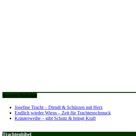
Neueste Beiträge
Josefine Tracht – Dirndl & Schürzen mit Herz
Endlich wieder Wiesn – Zeit für Trachtenschmuck
Kräuterweihe – gibt Schutz & bringt Kraft
Trachtenbibel