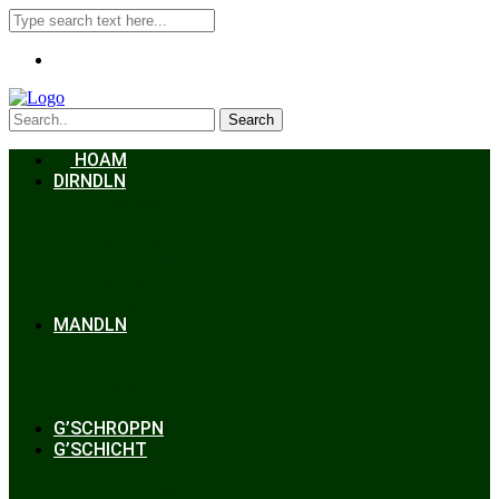
Search
HOAM
DIRNDLN
Dirndlkleid
Braut
Schmuck
Accessoires
Styling
Frisuren
MANDLN
Lederhosen
Janker
Anzug
Zubehör
G’SCHROPPN
G’SCHICHT
Hochzeit
Trachtenkunde