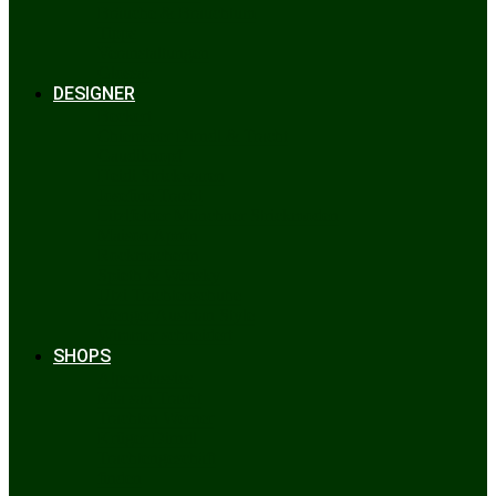
Bräuche & Brauchtum
Tipps
Veranstaltungen
Glossar
DESIGNER
Beckert
Chiemseer Dirndl & Tracht
Gaudiknopf
Heidi Strickwaren
Josefine Tracht
Litzlfelder Münchner Strickmoden
Maison Aprón
Rockmacherin
Spieth & Wensky
Utzi Trachtenschuhe
Wenger Austrian Style
Wimmer schneidert
SHOPS
Alpenclassics
Mia san Tracht
Trachten Werner
Krüger Dirndl
Trachtengeschäft
finden