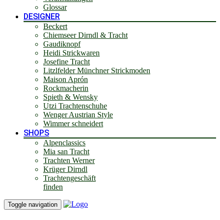
Glossar
DESIGNER
Beckert
Chiemseer Dirndl & Tracht
Gaudiknopf
Heidi Strickwaren
Josefine Tracht
Litzlfelder Münchner Strickmoden
Maison Aprón
Rockmacherin
Spieth & Wensky
Utzi Trachtenschuhe
Wenger Austrian Style
Wimmer schneidert
SHOPS
Alpenclassics
Mia san Tracht
Trachten Werner
Krüger Dirndl
Trachtengeschäft
finden
Toggle navigation