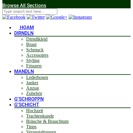
Browse All Sections
HOAM
DIRNDLN
Dirndlkleid
Braut
Schmuck
Accessoires
Styling
Frisuren
MANDLN
Lederhosen
Janker
Anzug
Zubehör
G’SCHROPPN
G’SCHICHT
Hochzeit
Trachtenkunde
Bräuche & Brauchtum
Tipps
Veranstaltungen