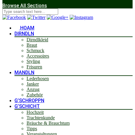
Browse All Sections
HOAM
DIRNDLN
Dirndlkleid
Braut
Schmuck
Accessoires
Styling
Frisuren
MANDLN
Lederhosen
Janker
Anzug
Zubehör
G’SCHROPPN
G’SCHICHT
Hochzeit
Trachtenkunde
Bräuche & Brauchtum
Tipps
Veranstaltungen