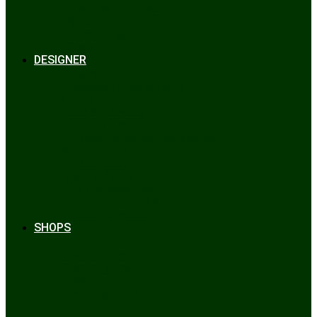
Bräuche & Brauchtum
Tipps
Veranstaltungen
Glossar
DESIGNER
Beckert
Chiemseer Dirndl & Tracht
Gaudiknopf
Heidi Strickwaren
Josefine Tracht
Litzlfelder Münchner Strickmoden
Maison Aprón
Rockmacherin
Spieth & Wensky
Utzi Trachtenschuhe
Wenger Austrian Style
Wimmer schneidert
SHOPS
Alpenclassics
Mia san Tracht
Trachten Werner
Krüger Dirndl
Trachtengeschäft
finden