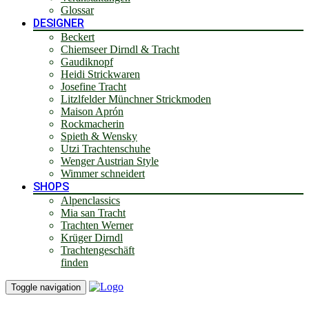
Glossar
DESIGNER
Beckert
Chiemseer Dirndl & Tracht
Gaudiknopf
Heidi Strickwaren
Josefine Tracht
Litzlfelder Münchner Strickmoden
Maison Aprón
Rockmacherin
Spieth & Wensky
Utzi Trachtenschuhe
Wenger Austrian Style
Wimmer schneidert
SHOPS
Alpenclassics
Mia san Tracht
Trachten Werner
Krüger Dirndl
Trachtengeschäft
finden
Toggle navigation