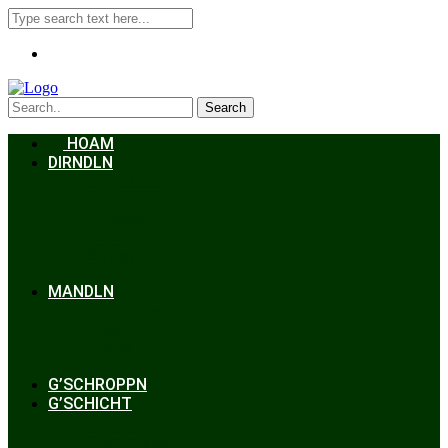
Search
HOAM
DIRNDLN
Dirndlkleid
Braut
Schmuck
Accessoires
Styling
Frisuren
MANDLN
Lederhosen
Janker
Anzug
Zubehör
G’SCHROPPN
G’SCHICHT
Hochzeit
Trachtenkunde