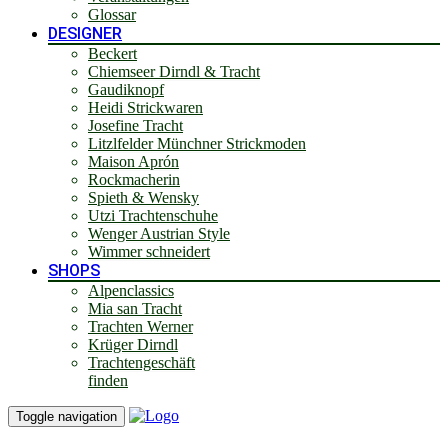
Glossar
DESIGNER
Beckert
Chiemseer Dirndl & Tracht
Gaudiknopf
Heidi Strickwaren
Josefine Tracht
Litzlfelder Münchner Strickmoden
Maison Aprón
Rockmacherin
Spieth & Wensky
Utzi Trachtenschuhe
Wenger Austrian Style
Wimmer schneidert
SHOPS
Alpenclassics
Mia san Tracht
Trachten Werner
Krüger Dirndl
Trachtengeschäft
finden
Toggle navigation