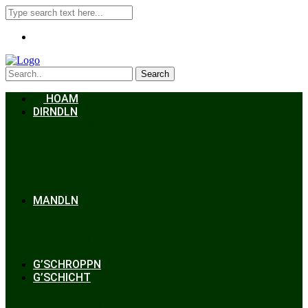
Search
HOAM
DIRNDLN
Dirndlkleid
Braut
Schmuck
Accessoires
Styling
Frisuren
MANDLN
Lederhosen
Janker
Anzug
Zubehör
G’SCHROPPN
G’SCHICHT
Hochzeit
Trachtenkunde