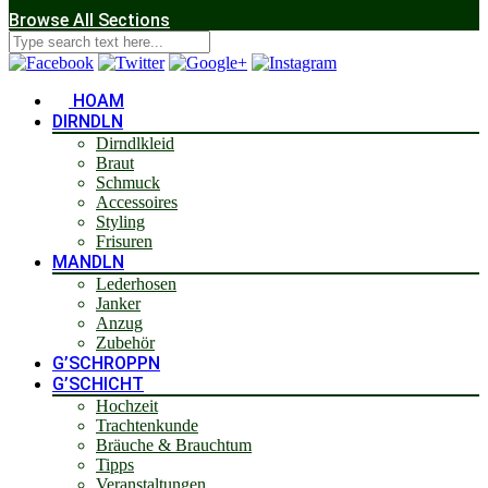
Browse All Sections
HOAM
DIRNDLN
Dirndlkleid
Braut
Schmuck
Accessoires
Styling
Frisuren
MANDLN
Lederhosen
Janker
Anzug
Zubehör
G’SCHROPPN
G’SCHICHT
Hochzeit
Trachtenkunde
Bräuche & Brauchtum
Tipps
Veranstaltungen