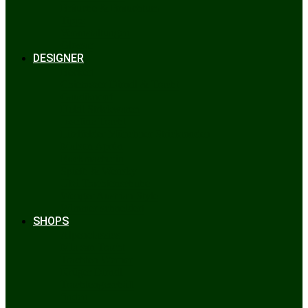
Bräuche & Brauchtum
Tipps
Veranstaltungen
Glossar
DESIGNER
Beckert
Chiemseer Dirndl & Tracht
Gaudiknopf
Heidi Strickwaren
Josefine Tracht
Litzlfelder Münchner Strickmoden
Maison Aprón
Rockmacherin
Spieth & Wensky
Utzi Trachtenschuhe
Wenger Austrian Style
Wimmer schneidert
SHOPS
Alpenclassics
Mia san Tracht
Trachten Werner
Krüger Dirndl
Trachtengeschäft
finden