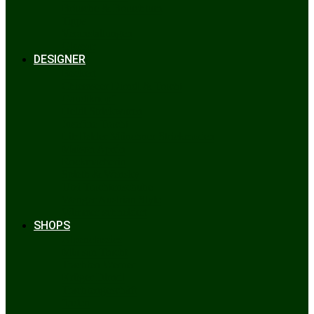
Bräuche & Brauchtum
Tipps
Veranstaltungen
Glossar
DESIGNER
Beckert
Chiemseer Dirndl & Tracht
Gaudiknopf
Heidi Strickwaren
Josefine Tracht
Litzlfelder Münchner Strickmoden
Maison Aprón
Rockmacherin
Spieth & Wensky
Utzi Trachtenschuhe
Wenger Austrian Style
Wimmer schneidert
SHOPS
Alpenclassics
Mia san Tracht
Trachten Werner
Krüger Dirndl
Trachtengeschäft
finden