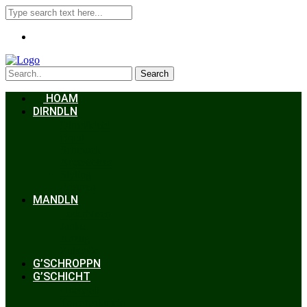
Search
HOAM
DIRNDLN
Dirndlkleid
Braut
Schmuck
Accessoires
Styling
Frisuren
MANDLN
Lederhosen
Janker
Anzug
Zubehör
G’SCHROPPN
G’SCHICHT
Hochzeit
Trachtenkunde