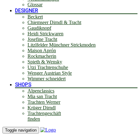
Glossar
DESIGNER
Beckert
Chiemseer Dirndl & Tracht
Gaudiknopf
Heidi Strickwaren
Josefine Tracht
Litzlfelder Münchner Strickmoden
Maison Aprón
Rockmacherin
Spieth & Wensky
Utzi Trachtenschuhe
Wenger Austrian Style
Wimmer schneidert
SHOPS
Alpenclassics
Mia san Tracht
Trachten Werner
Krüger Dirndl
Trachtengeschäft
finden
Toggle navigation