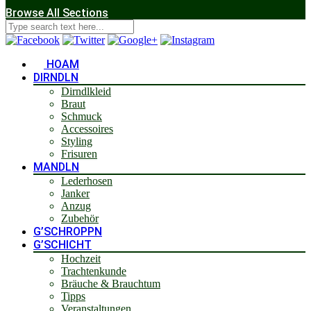
Browse All Sections
HOAM
DIRNDLN
Dirndlkleid
Braut
Schmuck
Accessoires
Styling
Frisuren
MANDLN
Lederhosen
Janker
Anzug
Zubehör
G’SCHROPPN
G’SCHICHT
Hochzeit
Trachtenkunde
Bräuche & Brauchtum
Tipps
Veranstaltungen