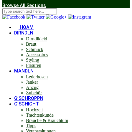
Browse All Sections
HOAM
DIRNDLN
Dirndlkleid
Braut
Schmuck
Accessoires
Styling
Frisuren
MANDLN
Lederhosen
Janker
Anzug
Zubehör
G’SCHROPPN
G’SCHICHT
Hochzeit
Trachtenkunde
Bräuche & Brauchtum
Tipps
Veranstaltungen