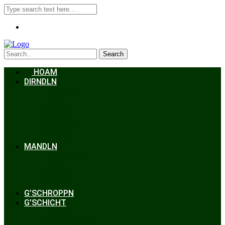
Search
HOAM
DIRNDLN
Dirndlkleid
Braut
Schmuck
Accessoires
Styling
Frisuren
MANDLN
Lederhosen
Janker
Anzug
Zubehör
G’SCHROPPN
G’SCHICHT
Hochzeit
Trachtenkunde