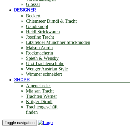
Glossar
DESIGNER
Beckert
Chiemseer Dirndl & Tracht
Gaudiknopf
Heidi Strickwaren
Josefine Tracht
Litzlfelder Münchner Strickmoden
Maison Aprón
Rockmacherin
Spieth & Wensky
Utzi Trachtenschuhe
Wenger Austrian Style
Wimmer schneidert
SHOPS
Alpenclassics
Mia san Tracht
Trachten Werner
Krüger Dirndl
Trachtengeschäft
finden
Toggle navigation