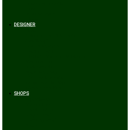
Bräuche & Brauchtum
Tipps
Veranstaltungen
Glossar
DESIGNER
Beckert
Chiemseer Dirndl & Tracht
Gaudiknopf
Heidi Strickwaren
Josefine Tracht
Litzlfelder Münchner Strickmoden
Maison Aprón
Rockmacherin
Spieth & Wensky
Utzi Trachtenschuhe
Wenger Austrian Style
Wimmer schneidert
SHOPS
Alpenclassics
Mia san Tracht
Trachten Werner
Krüger Dirndl
Trachtengeschäft
finden