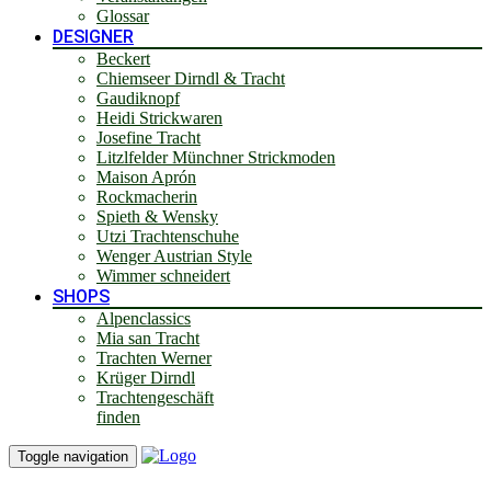
Glossar
DESIGNER
Beckert
Chiemseer Dirndl & Tracht
Gaudiknopf
Heidi Strickwaren
Josefine Tracht
Litzlfelder Münchner Strickmoden
Maison Aprón
Rockmacherin
Spieth & Wensky
Utzi Trachtenschuhe
Wenger Austrian Style
Wimmer schneidert
SHOPS
Alpenclassics
Mia san Tracht
Trachten Werner
Krüger Dirndl
Trachtengeschäft
finden
Toggle navigation