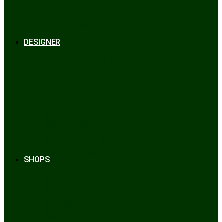
Bräuche & Brauchtum
Tipps
Veranstaltungen
Glossar
DESIGNER
Beckert
Chiemseer Dirndl & Tracht
Gaudiknopf
Heidi Strickwaren
Josefine Tracht
Litzlfelder Münchner Strickmoden
Maison Aprón
Rockmacherin
Spieth & Wensky
Utzi Trachtenschuhe
Wenger Austrian Style
Wimmer schneidert
SHOPS
Alpenclassics
Mia san Tracht
Trachten Werner
Krüger Dirndl
Trachtengeschäft
finden