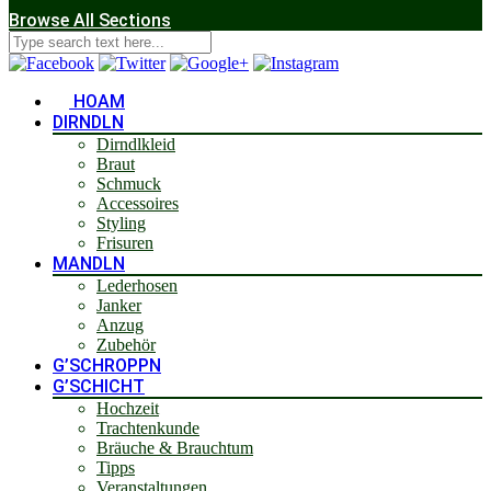
Browse All Sections
HOAM
DIRNDLN
Dirndlkleid
Braut
Schmuck
Accessoires
Styling
Frisuren
MANDLN
Lederhosen
Janker
Anzug
Zubehör
G’SCHROPPN
G’SCHICHT
Hochzeit
Trachtenkunde
Bräuche & Brauchtum
Tipps
Veranstaltungen