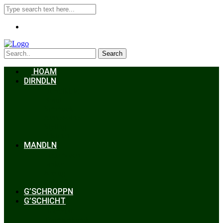
Search
HOAM
DIRNDLN
Dirndlkleid
Braut
Schmuck
Accessoires
Styling
Frisuren
MANDLN
Lederhosen
Janker
Anzug
Zubehör
G’SCHROPPN
G’SCHICHT
Hochzeit
Trachtenkunde