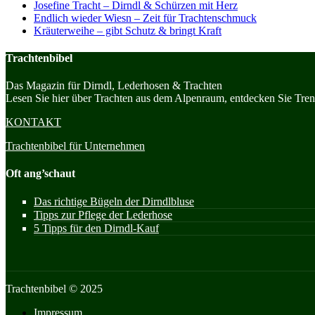
Josefine Tracht – Dirndl & Schürzen mit Herz
Endlich wieder Wiesn – Zeit für Trachtenschmuck
Kräuterweihe – gibt Schutz & bringt Kraft
Trachtenbibel
Das Magazin für Dirndl, Lederhosen & Trachten
Lesen Sie hier über Trachten aus dem Alpenraum, entdecken Sie Trend
KONTAKT
Trachtenbibel für Unternehmen
Oft ang’schaut
Das richtige Bügeln der Dirndlbluse
Tipps zur Pflege der Lederhose
5 Tipps für den Dirndl-Kauf
Trachtenbibel © 2025
Impressum