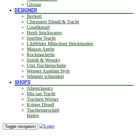
Glossar
DESIGNER
Beckert
Chiemseer Dirndl & Tracht
Gaudiknopf
Heidi Strickwaren
Josefine Tracht
Litzlfelder Münchner Strickmoden
Maison Aprón
Rockmacherin
Spieth & Wensky
Utzi Trachtenschuhe
Wenger Austrian Style
Wimmer schneidert
SHOPS
Alpenclassics
Mia san Tracht
Trachten Werner
Krüger Dirndl
Trachtengeschäft
finden
Toggle navigation