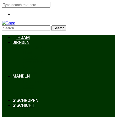
Search
HOAM
DIRNDLN
Dirndlkleid
Braut
Schmuck
Accessoires
Styling
Frisuren
MANDLN
Lederhosen
Janker
Anzug
Zubehör
G’SCHROPPN
G’SCHICHT
Hochzeit
Trachtenkunde