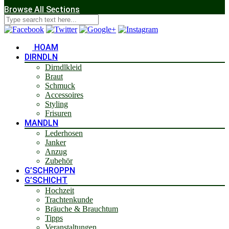
Browse All Sections
HOAM
DIRNDLN
Dirndlkleid
Braut
Schmuck
Accessoires
Styling
Frisuren
MANDLN
Lederhosen
Janker
Anzug
Zubehör
G’SCHROPPN
G’SCHICHT
Hochzeit
Trachtenkunde
Bräuche & Brauchtum
Tipps
Veranstaltungen