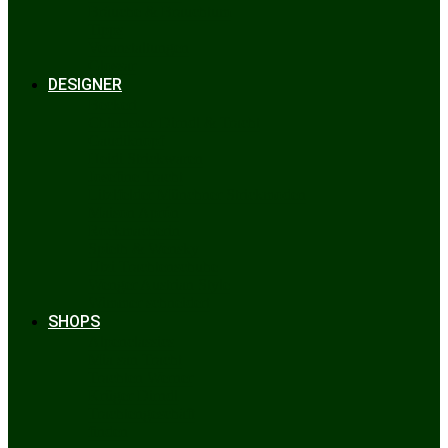
Bräuche & Brauchtum
Tipps
Veranstaltungen
Glossar
DESIGNER
Beckert
Chiemseer Dirndl & Tracht
Gaudiknopf
Heidi Strickwaren
Josefine Tracht
Litzlfelder Münchner Strickmoden
Maison Aprón
Rockmacherin
Spieth & Wensky
Utzi Trachtenschuhe
Wenger Austrian Style
Wimmer schneidert
SHOPS
Alpenclassics
Mia san Tracht
Trachten Werner
Krüger Dirndl
Trachtengeschäft
finden