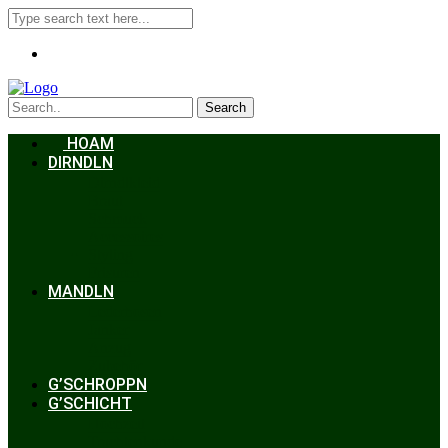
Search
HOAM
DIRNDLN
Dirndlkleid
Braut
Schmuck
Accessoires
Styling
Frisuren
MANDLN
Lederhosen
Janker
Anzug
Zubehör
G’SCHROPPN
G’SCHICHT
Hochzeit
Trachtenkunde