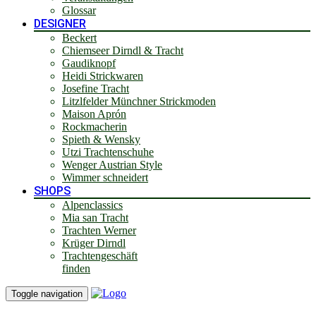
Glossar
DESIGNER
Beckert
Chiemseer Dirndl & Tracht
Gaudiknopf
Heidi Strickwaren
Josefine Tracht
Litzlfelder Münchner Strickmoden
Maison Aprón
Rockmacherin
Spieth & Wensky
Utzi Trachtenschuhe
Wenger Austrian Style
Wimmer schneidert
SHOPS
Alpenclassics
Mia san Tracht
Trachten Werner
Krüger Dirndl
Trachtengeschäft
finden
Toggle navigation