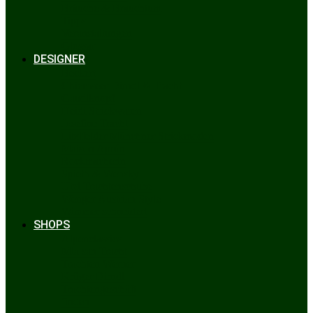
Bräuche & Brauchtum
Tipps
Veranstaltungen
Glossar
DESIGNER
Beckert
Chiemseer Dirndl & Tracht
Gaudiknopf
Heidi Strickwaren
Josefine Tracht
Litzlfelder Münchner Strickmoden
Maison Aprón
Rockmacherin
Spieth & Wensky
Utzi Trachtenschuhe
Wenger Austrian Style
Wimmer schneidert
SHOPS
Alpenclassics
Mia san Tracht
Trachten Werner
Krüger Dirndl
Trachtengeschäft
finden