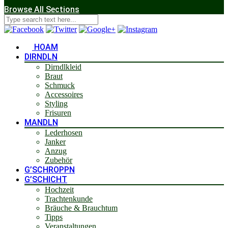
Browse All Sections
HOAM
DIRNDLN
Dirndlkleid
Braut
Schmuck
Accessoires
Styling
Frisuren
MANDLN
Lederhosen
Janker
Anzug
Zubehör
G’SCHROPPN
G’SCHICHT
Hochzeit
Trachtenkunde
Bräuche & Brauchtum
Tipps
Veranstaltungen