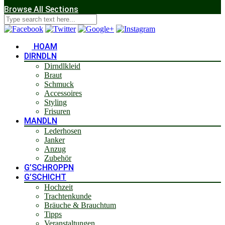
Browse All Sections
HOAM
DIRNDLN
Dirndlkleid
Braut
Schmuck
Accessoires
Styling
Frisuren
MANDLN
Lederhosen
Janker
Anzug
Zubehör
G’SCHROPPN
G’SCHICHT
Hochzeit
Trachtenkunde
Bräuche & Brauchtum
Tipps
Veranstaltungen