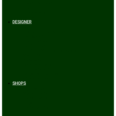
Bräuche & Brauchtum
Tipps
Veranstaltungen
Glossar
DESIGNER
Beckert
Chiemseer Dirndl & Tracht
Gaudiknopf
Heidi Strickwaren
Josefine Tracht
Litzlfelder Münchner Strickmoden
Maison Aprón
Rockmacherin
Spieth & Wensky
Utzi Trachtenschuhe
Wenger Austrian Style
Wimmer schneidert
SHOPS
Alpenclassics
Mia san Tracht
Trachten Werner
Krüger Dirndl
Trachtengeschäft
finden