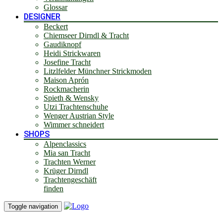
Glossar
DESIGNER
Beckert
Chiemseer Dirndl & Tracht
Gaudiknopf
Heidi Strickwaren
Josefine Tracht
Litzlfelder Münchner Strickmoden
Maison Aprón
Rockmacherin
Spieth & Wensky
Utzi Trachtenschuhe
Wenger Austrian Style
Wimmer schneidert
SHOPS
Alpenclassics
Mia san Tracht
Trachten Werner
Krüger Dirndl
Trachtengeschäft
finden
Toggle navigation