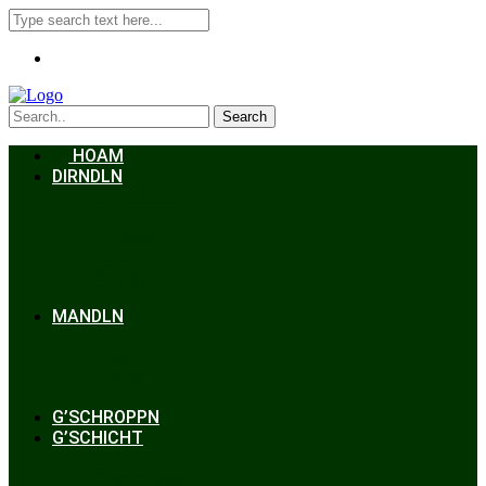
Search
HOAM
DIRNDLN
Dirndlkleid
Braut
Schmuck
Accessoires
Styling
Frisuren
MANDLN
Lederhosen
Janker
Anzug
Zubehör
G’SCHROPPN
G’SCHICHT
Hochzeit
Trachtenkunde