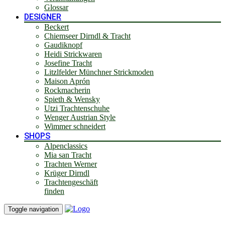
Glossar
DESIGNER
Beckert
Chiemseer Dirndl & Tracht
Gaudiknopf
Heidi Strickwaren
Josefine Tracht
Litzlfelder Münchner Strickmoden
Maison Aprón
Rockmacherin
Spieth & Wensky
Utzi Trachtenschuhe
Wenger Austrian Style
Wimmer schneidert
SHOPS
Alpenclassics
Mia san Tracht
Trachten Werner
Krüger Dirndl
Trachtengeschäft
finden
Toggle navigation