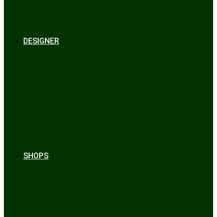
Bräuche & Brauchtum
Tipps
Veranstaltungen
Glossar
DESIGNER
Beckert
Chiemseer Dirndl & Tracht
Gaudiknopf
Heidi Strickwaren
Josefine Tracht
Litzlfelder Münchner Strickmoden
Maison Aprón
Rockmacherin
Spieth & Wensky
Utzi Trachtenschuhe
Wenger Austrian Style
Wimmer schneidert
SHOPS
Alpenclassics
Mia san Tracht
Trachten Werner
Krüger Dirndl
Trachtengeschäft
finden