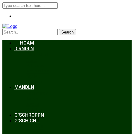
Search
HOAM
DIRNDLN
Dirndlkleid
Braut
Schmuck
Accessoires
Styling
Frisuren
MANDLN
Lederhosen
Janker
Anzug
Zubehör
G’SCHROPPN
G’SCHICHT
Hochzeit
Trachtenkunde