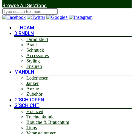
Browse All Sections
HOAM
DIRNDLN
Dirndlkleid
Braut
Schmuck
Accessoires
Styling
Frisuren
MANDLN
Lederhosen
Janker
Anzug
Zubehör
G’SCHROPPN
G’SCHICHT
Hochzeit
Trachtenkunde
Bräuche & Brauchtum
Tipps
Veranstaltungen