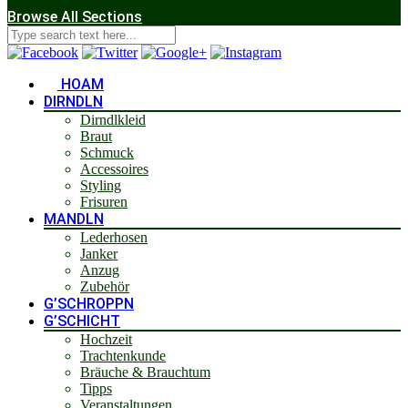
Browse All Sections
HOAM
DIRNDLN
Dirndlkleid
Braut
Schmuck
Accessoires
Styling
Frisuren
MANDLN
Lederhosen
Janker
Anzug
Zubehör
G’SCHROPPN
G’SCHICHT
Hochzeit
Trachtenkunde
Bräuche & Brauchtum
Tipps
Veranstaltungen