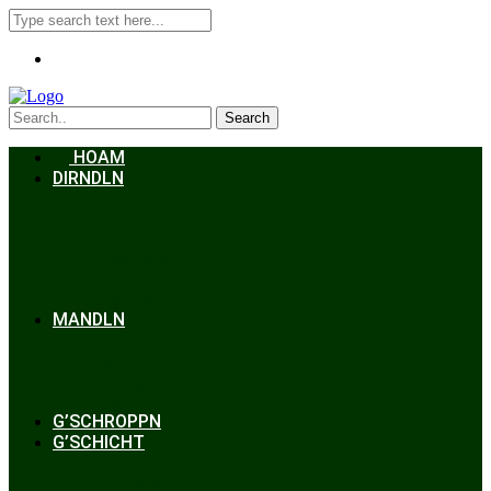
Search
HOAM
DIRNDLN
Dirndlkleid
Braut
Schmuck
Accessoires
Styling
Frisuren
MANDLN
Lederhosen
Janker
Anzug
Zubehör
G’SCHROPPN
G’SCHICHT
Hochzeit
Trachtenkunde