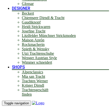
Glossar
DESIGNER
Beckert
Chiemseer Dirndl & Tracht
Gaudiknopf
Heidi Strickwaren
Josefine Tracht
Litzlfelder Münchner Strickmoden
Maison Aprón
Rockmacherin
Spieth & Wensky
Utzi Trachtenschuhe
Wenger Austrian Style
Wimmer schneidert
SHOPS
Alpenclassics
Mia san Tracht
Trachten Werner
Krüger Dirndl
Trachtengeschäft
finden
Toggle navigation