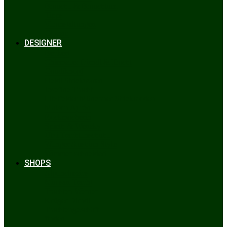
Bräuche & Brauchtum
Tipps
Veranstaltungen
Glossar
DESIGNER
Beckert
Chiemseer Dirndl & Tracht
Gaudiknopf
Heidi Strickwaren
Josefine Tracht
Litzlfelder Münchner Strickmoden
Maison Aprón
Rockmacherin
Spieth & Wensky
Utzi Trachtenschuhe
Wenger Austrian Style
Wimmer schneidert
SHOPS
Alpenclassics
Mia san Tracht
Trachten Werner
Krüger Dirndl
Trachtengeschäft
finden