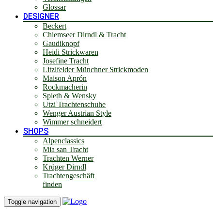
Glossar
DESIGNER
Beckert
Chiemseer Dirndl & Tracht
Gaudiknopf
Heidi Strickwaren
Josefine Tracht
Litzlfelder Münchner Strickmoden
Maison Aprón
Rockmacherin
Spieth & Wensky
Utzi Trachtenschuhe
Wenger Austrian Style
Wimmer schneidert
SHOPS
Alpenclassics
Mia san Tracht
Trachten Werner
Krüger Dirndl
Trachtengeschäft
finden
Toggle navigation