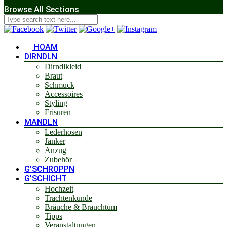
Browse All Sections
HOAM
DIRNDLN
Dirndlkleid
Braut
Schmuck
Accessoires
Styling
Frisuren
MANDLN
Lederhosen
Janker
Anzug
Zubehör
G’SCHROPPN
G’SCHICHT
Hochzeit
Trachtenkunde
Bräuche & Brauchtum
Tipps
Veranstaltungen