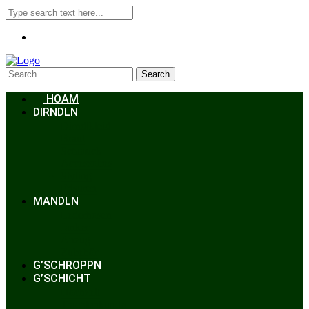
Search
HOAM
DIRNDLN
Dirndlkleid
Braut
Schmuck
Accessoires
Styling
Frisuren
MANDLN
Lederhosen
Janker
Anzug
Zubehör
G’SCHROPPN
G’SCHICHT
Hochzeit
Trachtenkunde