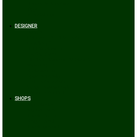
Bräuche & Brauchtum
Tipps
Veranstaltungen
Glossar
DESIGNER
Beckert
Chiemseer Dirndl & Tracht
Gaudiknopf
Heidi Strickwaren
Josefine Tracht
Litzlfelder Münchner Strickmoden
Maison Aprón
Rockmacherin
Spieth & Wensky
Utzi Trachtenschuhe
Wenger Austrian Style
Wimmer schneidert
SHOPS
Alpenclassics
Mia san Tracht
Trachten Werner
Krüger Dirndl
Trachtengeschäft
finden