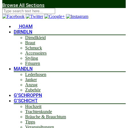
Browse All Sections
HOAM
DIRNDLN
Dirndlkleid
Braut
Schmuck
Accessoires
Styling
Frisuren
MANDLN
Lederhosen
Janker
Anzug
Zubehör
G’SCHROPPN
G’SCHICHT
Hochzeit
Trachtenkunde
Bräuche & Brauchtum
Tipps
Veranstaltungen