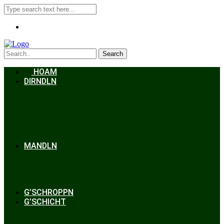
Search
HOAM
DIRNDLN
Dirndlkleid
Braut
Schmuck
Accessoires
Styling
Frisuren
MANDLN
Lederhosen
Janker
Anzug
Zubehör
G’SCHROPPN
G’SCHICHT
Hochzeit
Trachtenkunde