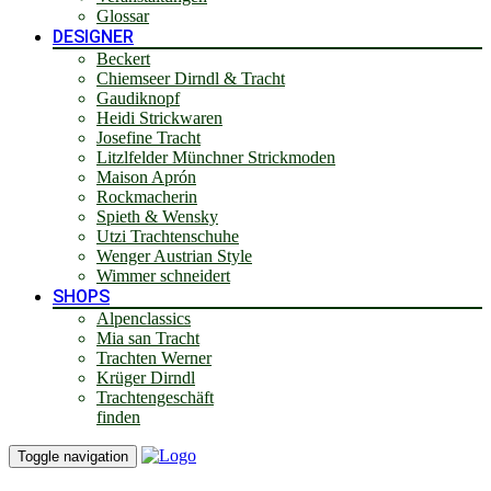
Glossar
DESIGNER
Beckert
Chiemseer Dirndl & Tracht
Gaudiknopf
Heidi Strickwaren
Josefine Tracht
Litzlfelder Münchner Strickmoden
Maison Aprón
Rockmacherin
Spieth & Wensky
Utzi Trachtenschuhe
Wenger Austrian Style
Wimmer schneidert
SHOPS
Alpenclassics
Mia san Tracht
Trachten Werner
Krüger Dirndl
Trachtengeschäft
finden
Toggle navigation