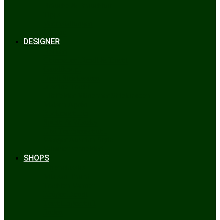
Bräuche & Brauchtum
Tipps
Veranstaltungen
Glossar
DESIGNER
Beckert
Chiemseer Dirndl & Tracht
Gaudiknopf
Heidi Strickwaren
Josefine Tracht
Litzlfelder Münchner Strickmoden
Maison Aprón
Rockmacherin
Spieth & Wensky
Utzi Trachtenschuhe
Wenger Austrian Style
Wimmer schneidert
SHOPS
Alpenclassics
Mia san Tracht
Trachten Werner
Krüger Dirndl
Trachtengeschäft
finden