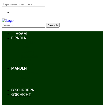
Search
HOAM
DIRNDLN
Dirndlkleid
Braut
Schmuck
Accessoires
Styling
Frisuren
MANDLN
Lederhosen
Janker
Anzug
Zubehör
G’SCHROPPN
G’SCHICHT
Hochzeit
Trachtenkunde