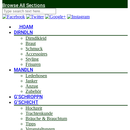
Browse All Sections
HOAM
DIRNDLN
Dirndlkleid
Braut
Schmuck
Accessoires
Styling
Frisuren
MANDLN
Lederhosen
Janker
Anzug
Zubehör
G’SCHROPPN
G’SCHICHT
Hochzeit
Trachtenkunde
Bräuche & Brauchtum
Tipps
Veranstaltungen