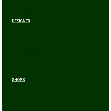
Bräuche & Brauchtum
Tipps
Veranstaltungen
Glossar
DESIGNER
Beckert
Chiemseer Dirndl & Tracht
Gaudiknopf
Heidi Strickwaren
Josefine Tracht
Litzlfelder Münchner Strickmoden
Maison Aprón
Rockmacherin
Spieth & Wensky
Utzi Trachtenschuhe
Wenger Austrian Style
Wimmer schneidert
SHOPS
Alpenclassics
Mia san Tracht
Trachten Werner
Krüger Dirndl
Trachtengeschäft
finden