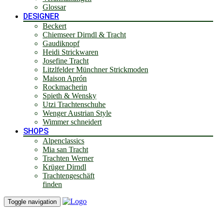
Glossar
DESIGNER
Beckert
Chiemseer Dirndl & Tracht
Gaudiknopf
Heidi Strickwaren
Josefine Tracht
Litzlfelder Münchner Strickmoden
Maison Aprón
Rockmacherin
Spieth & Wensky
Utzi Trachtenschuhe
Wenger Austrian Style
Wimmer schneidert
SHOPS
Alpenclassics
Mia san Tracht
Trachten Werner
Krüger Dirndl
Trachtengeschäft
finden
Toggle navigation