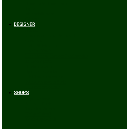
Bräuche & Brauchtum
Tipps
Veranstaltungen
Glossar
DESIGNER
Beckert
Chiemseer Dirndl & Tracht
Gaudiknopf
Heidi Strickwaren
Josefine Tracht
Litzlfelder Münchner Strickmoden
Maison Aprón
Rockmacherin
Spieth & Wensky
Utzi Trachtenschuhe
Wenger Austrian Style
Wimmer schneidert
SHOPS
Alpenclassics
Mia san Tracht
Trachten Werner
Krüger Dirndl
Trachtengeschäft
finden