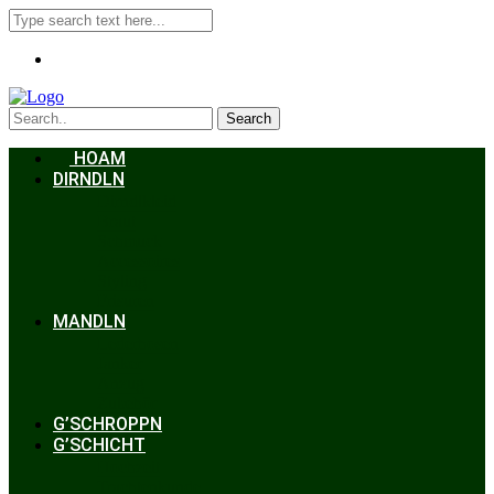
Search
HOAM
DIRNDLN
Dirndlkleid
Braut
Schmuck
Accessoires
Styling
Frisuren
MANDLN
Lederhosen
Janker
Anzug
Zubehör
G’SCHROPPN
G’SCHICHT
Hochzeit
Trachtenkunde