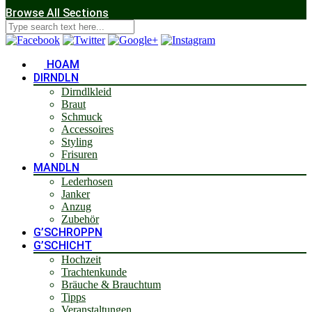
Browse All Sections
HOAM
DIRNDLN
Dirndlkleid
Braut
Schmuck
Accessoires
Styling
Frisuren
MANDLN
Lederhosen
Janker
Anzug
Zubehör
G’SCHROPPN
G’SCHICHT
Hochzeit
Trachtenkunde
Bräuche & Brauchtum
Tipps
Veranstaltungen