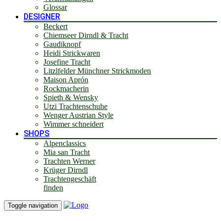
Glossar
DESIGNER
Beckert
Chiemseer Dirndl & Tracht
Gaudiknopf
Heidi Strickwaren
Josefine Tracht
Litzlfelder Münchner Strickmoden
Maison Aprón
Rockmacherin
Spieth & Wensky
Utzi Trachtenschuhe
Wenger Austrian Style
Wimmer schneidert
SHOPS
Alpenclassics
Mia san Tracht
Trachten Werner
Krüger Dirndl
Trachtengeschäft
finden
Toggle navigation