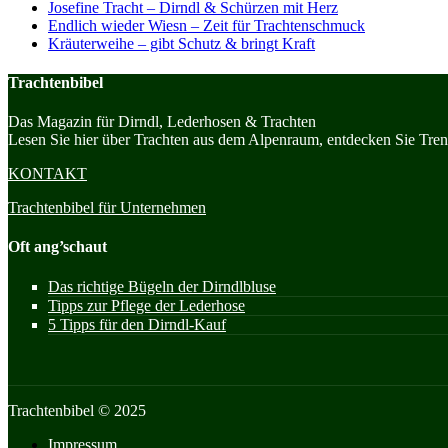
Josefine Tracht – Dirndl & Schürzen mit Herz
Endlich wieder Wiesn – Zeit für Trachtenschmuck
Kräuterweihe – gibt Schutz & bringt Kraft
Trachtenbibel
Das Magazin für Dirndl, Lederhosen & Trachten
Lesen Sie hier über Trachten aus dem Alpenraum, entdecken Sie Trend
KONTAKT
Trachtenbibel für Unternehmen
Oft ang’schaut
Das richtige Bügeln der Dirndlbluse
Tipps zur Pflege der Lederhose
5 Tipps für den Dirndl-Kauf
Trachtenbibel © 2025
Impressum