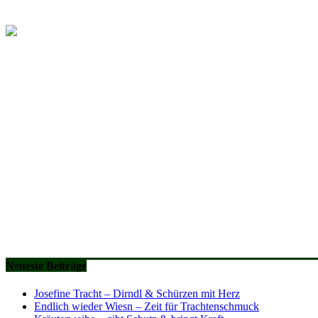
Neueste Beiträge
Josefine Tracht – Dirndl & Schürzen mit Herz
Endlich wieder Wiesn – Zeit für Trachtenschmuck