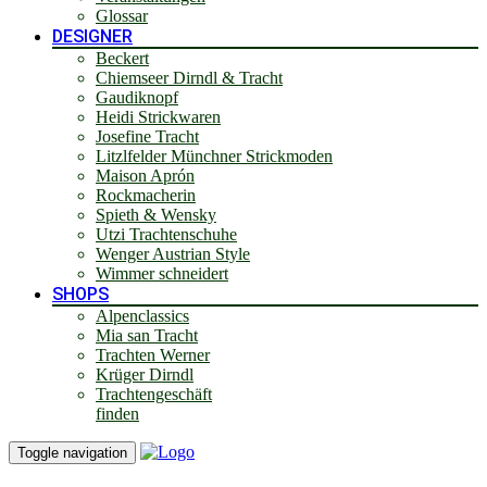
Glossar
DESIGNER
Beckert
Chiemseer Dirndl & Tracht
Gaudiknopf
Heidi Strickwaren
Josefine Tracht
Litzlfelder Münchner Strickmoden
Maison Aprón
Rockmacherin
Spieth & Wensky
Utzi Trachtenschuhe
Wenger Austrian Style
Wimmer schneidert
SHOPS
Alpenclassics
Mia san Tracht
Trachten Werner
Krüger Dirndl
Trachtengeschäft
finden
Toggle navigation