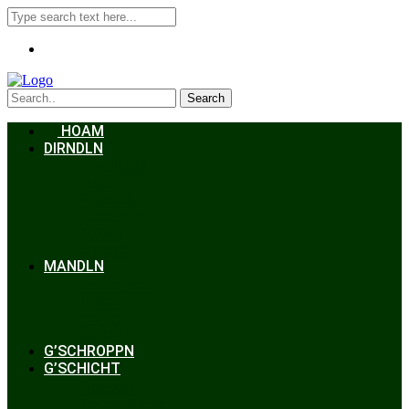
Search
HOAM
DIRNDLN
Dirndlkleid
Braut
Schmuck
Accessoires
Styling
Frisuren
MANDLN
Lederhosen
Janker
Anzug
Zubehör
G’SCHROPPN
G’SCHICHT
Hochzeit
Trachtenkunde