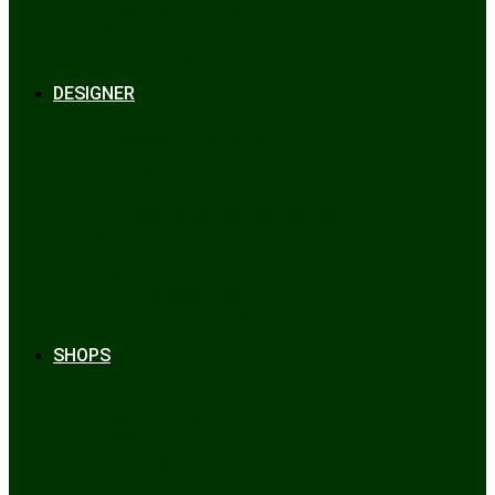
Bräuche & Brauchtum
Tipps
Veranstaltungen
Glossar
DESIGNER
Beckert
Chiemseer Dirndl & Tracht
Gaudiknopf
Heidi Strickwaren
Josefine Tracht
Litzlfelder Münchner Strickmoden
Maison Aprón
Rockmacherin
Spieth & Wensky
Utzi Trachtenschuhe
Wenger Austrian Style
Wimmer schneidert
SHOPS
Alpenclassics
Mia san Tracht
Trachten Werner
Krüger Dirndl
Trachtengeschäft
finden