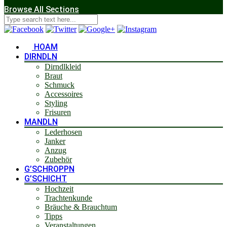
Browse All Sections
HOAM
DIRNDLN
Dirndlkleid
Braut
Schmuck
Accessoires
Styling
Frisuren
MANDLN
Lederhosen
Janker
Anzug
Zubehör
G’SCHROPPN
G’SCHICHT
Hochzeit
Trachtenkunde
Bräuche & Brauchtum
Tipps
Veranstaltungen