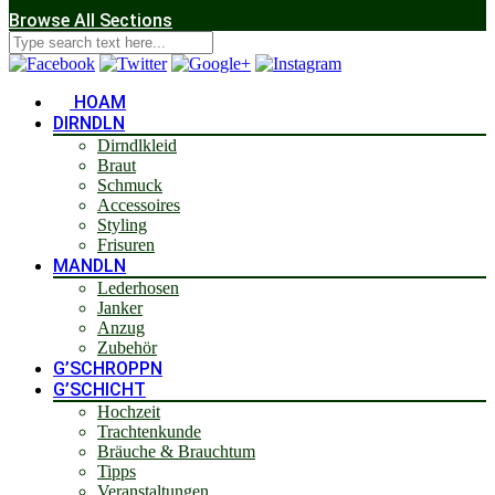
Browse All Sections
HOAM
DIRNDLN
Dirndlkleid
Braut
Schmuck
Accessoires
Styling
Frisuren
MANDLN
Lederhosen
Janker
Anzug
Zubehör
G’SCHROPPN
G’SCHICHT
Hochzeit
Trachtenkunde
Bräuche & Brauchtum
Tipps
Veranstaltungen