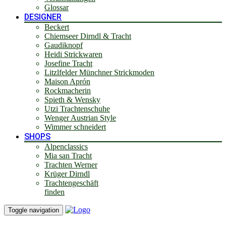
Glossar
DESIGNER
Beckert
Chiemseer Dirndl & Tracht
Gaudiknopf
Heidi Strickwaren
Josefine Tracht
Litzlfelder Münchner Strickmoden
Maison Aprón
Rockmacherin
Spieth & Wensky
Utzi Trachtenschuhe
Wenger Austrian Style
Wimmer schneidert
SHOPS
Alpenclassics
Mia san Tracht
Trachten Werner
Krüger Dirndl
Trachtengeschäft
finden
Toggle navigation