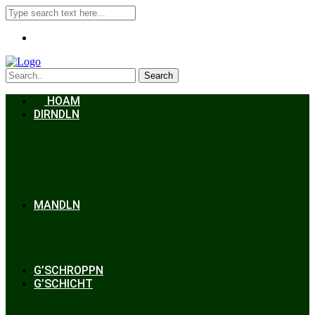
Search
HOAM
DIRNDLN
Dirndlkleid
Braut
Schmuck
Accessoires
Styling
Frisuren
MANDLN
Lederhosen
Janker
Anzug
Zubehör
G’SCHROPPN
G’SCHICHT
Hochzeit
Trachtenkunde