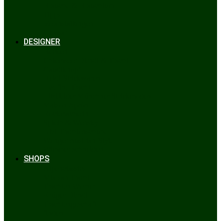
Bräuche & Brauchtum
Tipps
Veranstaltungen
Glossar
DESIGNER
Beckert
Chiemseer Dirndl & Tracht
Gaudiknopf
Heidi Strickwaren
Josefine Tracht
Litzlfelder Münchner Strickmoden
Maison Aprón
Rockmacherin
Spieth & Wensky
Utzi Trachtenschuhe
Wenger Austrian Style
Wimmer schneidert
SHOPS
Alpenclassics
Mia san Tracht
Trachten Werner
Krüger Dirndl
Trachtengeschäft
finden