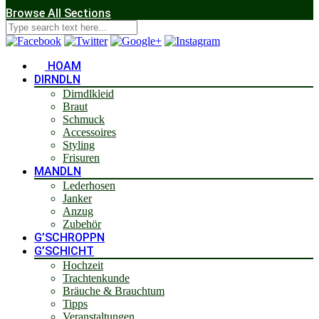
Browse All Sections
HOAM
DIRNDLN
Dirndlkleid
Braut
Schmuck
Accessoires
Styling
Frisuren
MANDLN
Lederhosen
Janker
Anzug
Zubehör
G’SCHROPPN
G’SCHICHT
Hochzeit
Trachtenkunde
Bräuche & Brauchtum
Tipps
Veranstaltungen