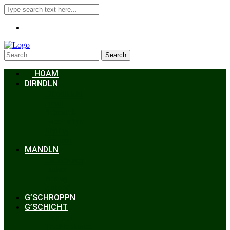
Search
HOAM
DIRNDLN
Dirndlkleid
Braut
Schmuck
Accessoires
Styling
Frisuren
MANDLN
Lederhosen
Janker
Anzug
Zubehör
G’SCHROPPN
G’SCHICHT
Hochzeit
Trachtenkunde