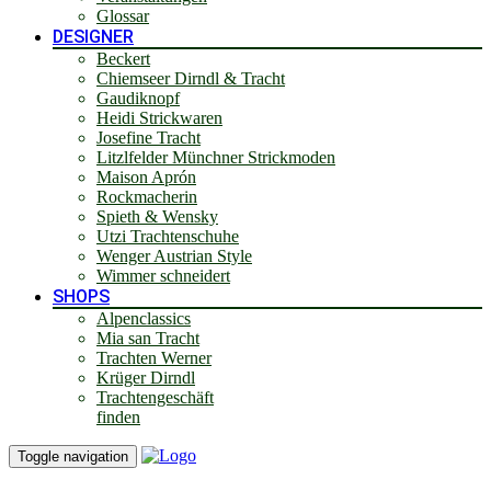
Glossar
DESIGNER
Beckert
Chiemseer Dirndl & Tracht
Gaudiknopf
Heidi Strickwaren
Josefine Tracht
Litzlfelder Münchner Strickmoden
Maison Aprón
Rockmacherin
Spieth & Wensky
Utzi Trachtenschuhe
Wenger Austrian Style
Wimmer schneidert
SHOPS
Alpenclassics
Mia san Tracht
Trachten Werner
Krüger Dirndl
Trachtengeschäft
finden
Toggle navigation