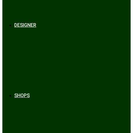
Bräuche & Brauchtum
Tipps
Veranstaltungen
Glossar
DESIGNER
Beckert
Chiemseer Dirndl & Tracht
Gaudiknopf
Heidi Strickwaren
Josefine Tracht
Litzlfelder Münchner Strickmoden
Maison Aprón
Rockmacherin
Spieth & Wensky
Utzi Trachtenschuhe
Wenger Austrian Style
Wimmer schneidert
SHOPS
Alpenclassics
Mia san Tracht
Trachten Werner
Krüger Dirndl
Trachtengeschäft
finden