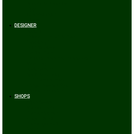
Bräuche & Brauchtum
Tipps
Veranstaltungen
Glossar
DESIGNER
Beckert
Chiemseer Dirndl & Tracht
Gaudiknopf
Heidi Strickwaren
Josefine Tracht
Litzlfelder Münchner Strickmoden
Maison Aprón
Rockmacherin
Spieth & Wensky
Utzi Trachtenschuhe
Wenger Austrian Style
Wimmer schneidert
SHOPS
Alpenclassics
Mia san Tracht
Trachten Werner
Krüger Dirndl
Trachtengeschäft
finden