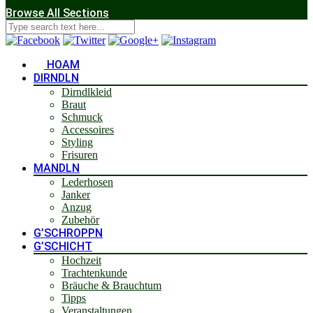
Browse All Sections
HOAM
DIRNDLN
Dirndlkleid
Braut
Schmuck
Accessoires
Styling
Frisuren
MANDLN
Lederhosen
Janker
Anzug
Zubehör
G’SCHROPPN
G’SCHICHT
Hochzeit
Trachtenkunde
Bräuche & Brauchtum
Tipps
Veranstaltungen