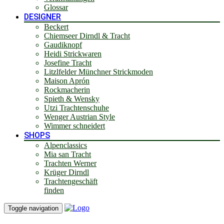
Glossar
DESIGNER
Beckert
Chiemseer Dirndl & Tracht
Gaudiknopf
Heidi Strickwaren
Josefine Tracht
Litzlfelder Münchner Strickmoden
Maison Aprón
Rockmacherin
Spieth & Wensky
Utzi Trachtenschuhe
Wenger Austrian Style
Wimmer schneidert
SHOPS
Alpenclassics
Mia san Tracht
Trachten Werner
Krüger Dirndl
Trachtengeschäft
finden
Toggle navigation