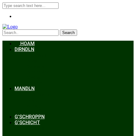
Search
HOAM
DIRNDLN
Dirndlkleid
Braut
Schmuck
Accessoires
Styling
Frisuren
MANDLN
Lederhosen
Janker
Anzug
Zubehör
G’SCHROPPN
G’SCHICHT
Hochzeit
Trachtenkunde