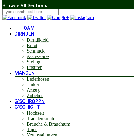
Browse All Sections
HOAM
DIRNDLN
Dirndlkleid
Braut
Schmuck
Accessoires
Styling
Frisuren
MANDLN
Lederhosen
Janker
Anzug
Zubehör
G’SCHROPPN
G’SCHICHT
Hochzeit
Trachtenkunde
Bräuche & Brauchtum
Tipps
Veranstaltungen