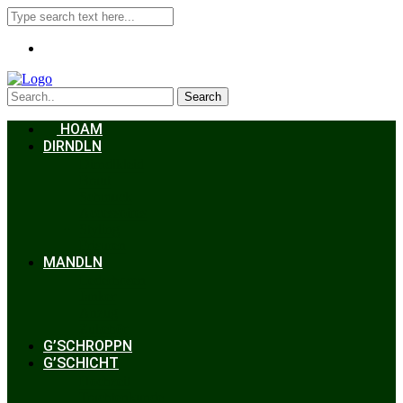
Search
HOAM
DIRNDLN
Dirndlkleid
Braut
Schmuck
Accessoires
Styling
Frisuren
MANDLN
Lederhosen
Janker
Anzug
Zubehör
G’SCHROPPN
G’SCHICHT
Hochzeit
Trachtenkunde