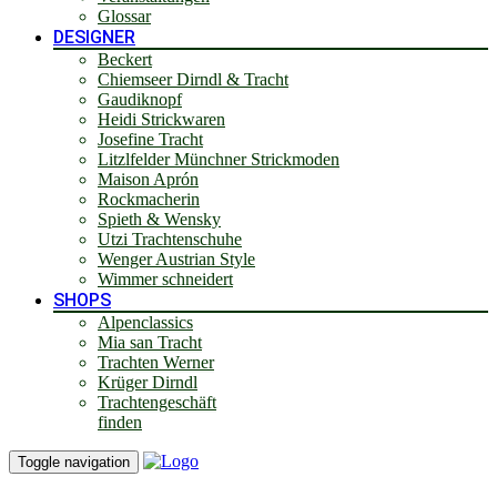
Glossar
DESIGNER
Beckert
Chiemseer Dirndl & Tracht
Gaudiknopf
Heidi Strickwaren
Josefine Tracht
Litzlfelder Münchner Strickmoden
Maison Aprón
Rockmacherin
Spieth & Wensky
Utzi Trachtenschuhe
Wenger Austrian Style
Wimmer schneidert
SHOPS
Alpenclassics
Mia san Tracht
Trachten Werner
Krüger Dirndl
Trachtengeschäft
finden
Toggle navigation