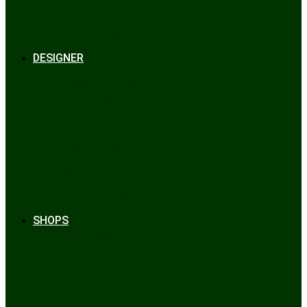
Bräuche & Brauchtum
Tipps
Veranstaltungen
Glossar
DESIGNER
Beckert
Chiemseer Dirndl & Tracht
Gaudiknopf
Heidi Strickwaren
Josefine Tracht
Litzlfelder Münchner Strickmoden
Maison Aprón
Rockmacherin
Spieth & Wensky
Utzi Trachtenschuhe
Wenger Austrian Style
Wimmer schneidert
SHOPS
Alpenclassics
Mia san Tracht
Trachten Werner
Krüger Dirndl
Trachtengeschäft
finden