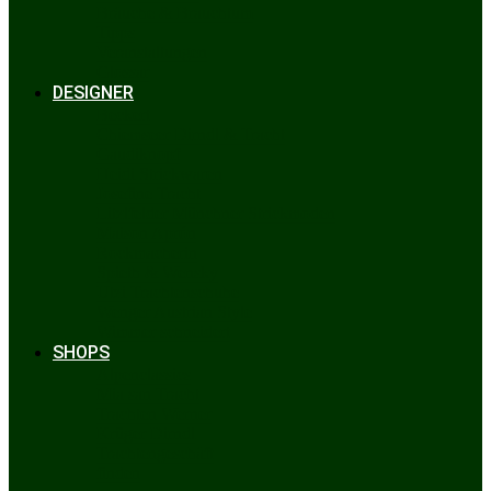
Bräuche & Brauchtum
Tipps
Veranstaltungen
Glossar
DESIGNER
Beckert
Chiemseer Dirndl & Tracht
Gaudiknopf
Heidi Strickwaren
Josefine Tracht
Litzlfelder Münchner Strickmoden
Maison Aprón
Rockmacherin
Spieth & Wensky
Utzi Trachtenschuhe
Wenger Austrian Style
Wimmer schneidert
SHOPS
Alpenclassics
Mia san Tracht
Trachten Werner
Krüger Dirndl
Trachtengeschäft
finden