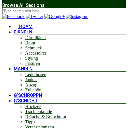
Browse All Sections
HOAM
DIRNDLN
Dirndlkleid
Braut
Schmuck
Accessoires
Styling
Frisuren
MANDLN
Lederhosen
Janker
Anzug
Zubehör
G’SCHROPPN
G’SCHICHT
Hochzeit
Trachtenkunde
Bräuche & Brauchtum
Tipps
Veranstaltungen