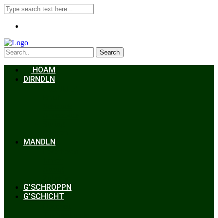
Search
HOAM
DIRNDLN
Dirndlkleid
Braut
Schmuck
Accessoires
Styling
Frisuren
MANDLN
Lederhosen
Janker
Anzug
Zubehör
G’SCHROPPN
G’SCHICHT
Hochzeit
Trachtenkunde