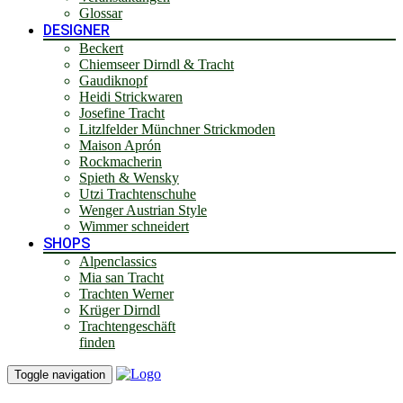
Glossar
DESIGNER
Beckert
Chiemseer Dirndl & Tracht
Gaudiknopf
Heidi Strickwaren
Josefine Tracht
Litzlfelder Münchner Strickmoden
Maison Aprón
Rockmacherin
Spieth & Wensky
Utzi Trachtenschuhe
Wenger Austrian Style
Wimmer schneidert
SHOPS
Alpenclassics
Mia san Tracht
Trachten Werner
Krüger Dirndl
Trachtengeschäft
finden
Toggle navigation