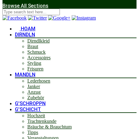
Browse All Sections
HOAM
DIRNDLN
Dirndlkleid
Braut
Schmuck
Accessoires
Styling
Frisuren
MANDLN
Lederhosen
Janker
Anzug
Zubehör
G’SCHROPPN
G’SCHICHT
Hochzeit
Trachtenkunde
Bräuche & Brauchtum
Tipps
Veranstaltungen