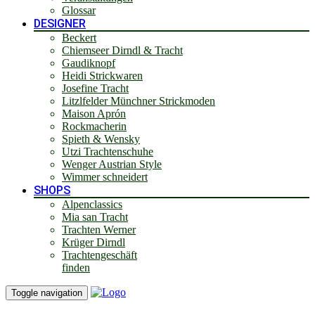
Glossar
DESIGNER
Beckert
Chiemseer Dirndl & Tracht
Gaudiknopf
Heidi Strickwaren
Josefine Tracht
Litzlfelder Münchner Strickmoden
Maison Aprón
Rockmacherin
Spieth & Wensky
Utzi Trachtenschuhe
Wenger Austrian Style
Wimmer schneidert
SHOPS
Alpenclassics
Mia san Tracht
Trachten Werner
Krüger Dirndl
Trachtengeschäft
finden
Toggle navigation