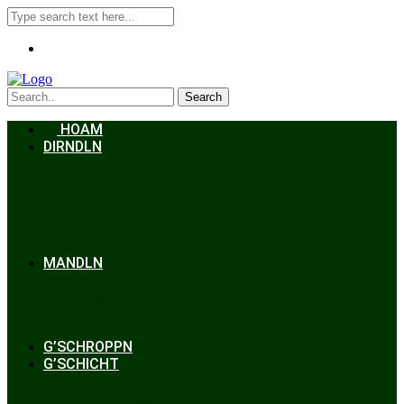
Search
HOAM
DIRNDLN
Dirndlkleid
Braut
Schmuck
Accessoires
Styling
Frisuren
MANDLN
Lederhosen
Janker
Anzug
Zubehör
G’SCHROPPN
G’SCHICHT
Hochzeit
Trachtenkunde