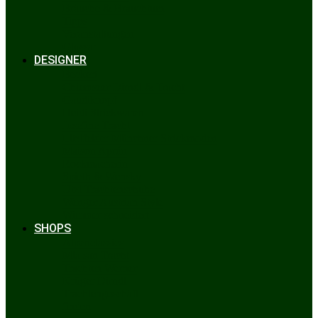
Bräuche & Brauchtum
Tipps
Veranstaltungen
Glossar
DESIGNER
Beckert
Chiemseer Dirndl & Tracht
Gaudiknopf
Heidi Strickwaren
Josefine Tracht
Litzlfelder Münchner Strickmoden
Maison Aprón
Rockmacherin
Spieth & Wensky
Utzi Trachtenschuhe
Wenger Austrian Style
Wimmer schneidert
SHOPS
Alpenclassics
Mia san Tracht
Trachten Werner
Krüger Dirndl
Trachtengeschäft
finden