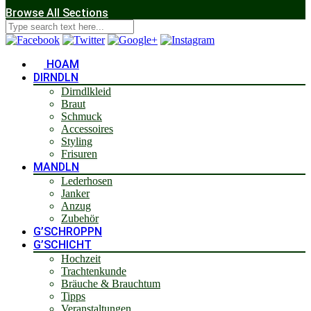
Browse All Sections
HOAM
DIRNDLN
Dirndlkleid
Braut
Schmuck
Accessoires
Styling
Frisuren
MANDLN
Lederhosen
Janker
Anzug
Zubehör
G’SCHROPPN
G’SCHICHT
Hochzeit
Trachtenkunde
Bräuche & Brauchtum
Tipps
Veranstaltungen