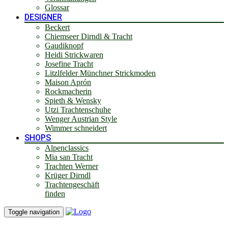
Glossar
DESIGNER
Beckert
Chiemseer Dirndl & Tracht
Gaudiknopf
Heidi Strickwaren
Josefine Tracht
Litzlfelder Münchner Strickmoden
Maison Aprón
Rockmacherin
Spieth & Wensky
Utzi Trachtenschuhe
Wenger Austrian Style
Wimmer schneidert
SHOPS
Alpenclassics
Mia san Tracht
Trachten Werner
Krüger Dirndl
Trachtengeschäft
finden
Toggle navigation