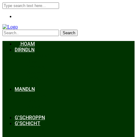
Search
HOAM
DIRNDLN
Dirndlkleid
Braut
Schmuck
Accessoires
Styling
Frisuren
MANDLN
Lederhosen
Janker
Anzug
Zubehör
G’SCHROPPN
G’SCHICHT
Hochzeit
Trachtenkunde