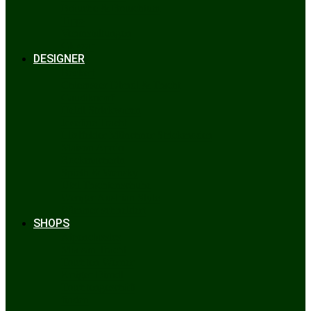
Bräuche & Brauchtum
Tipps
Veranstaltungen
Glossar
DESIGNER
Beckert
Chiemseer Dirndl & Tracht
Gaudiknopf
Heidi Strickwaren
Josefine Tracht
Litzlfelder Münchner Strickmoden
Maison Aprón
Rockmacherin
Spieth & Wensky
Utzi Trachtenschuhe
Wenger Austrian Style
Wimmer schneidert
SHOPS
Alpenclassics
Mia san Tracht
Trachten Werner
Krüger Dirndl
Trachtengeschäft
finden