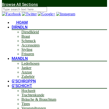
Browse All Sections
HOAM
DIRNDLN
Dirndlkleid
Braut
Schmuck
Accessoires
Styling
Frisuren
MANDLN
Lederhosen
Janker
Anzug
Zubehör
G’SCHROPPN
G’SCHICHT
Hochzeit
Trachtenkunde
Bräuche & Brauchtum
Tipps
Veranstaltungen