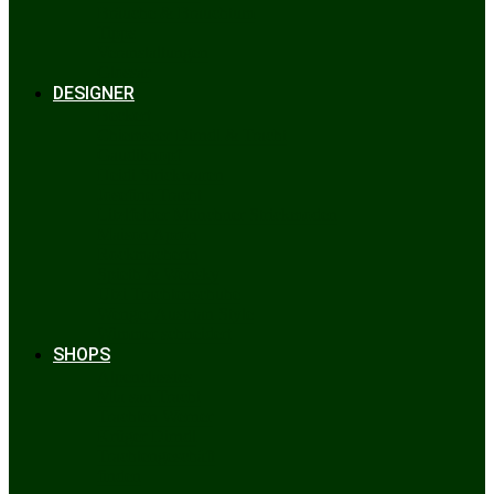
Bräuche & Brauchtum
Tipps
Veranstaltungen
Glossar
DESIGNER
Beckert
Chiemseer Dirndl & Tracht
Gaudiknopf
Heidi Strickwaren
Josefine Tracht
Litzlfelder Münchner Strickmoden
Maison Aprón
Rockmacherin
Spieth & Wensky
Utzi Trachtenschuhe
Wenger Austrian Style
Wimmer schneidert
SHOPS
Alpenclassics
Mia san Tracht
Trachten Werner
Krüger Dirndl
Trachtengeschäft
finden