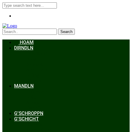
Search
HOAM
DIRNDLN
Dirndlkleid
Braut
Schmuck
Accessoires
Styling
Frisuren
MANDLN
Lederhosen
Janker
Anzug
Zubehör
G’SCHROPPN
G’SCHICHT
Hochzeit
Trachtenkunde