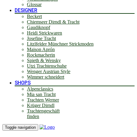
Glossar
DESIGNER
Beckert
Chiemseer Dirndl & Tracht
Gaudiknopf
Heidi Strickwaren
Josefine Tracht
Litzlfelder Münchner Strickmoden
Maison Aprón
Rockmacherin
Spieth & Wensky
Utzi Trachtenschuhe
Wenger Austrian Style
Wimmer schneidert
SHOPS
Alpenclassics
Mia san Tracht
Trachten Werner
Krüger Dirndl
Trachtengeschäft
finden
Toggle navigation