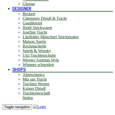
Glossar
DESIGNER
Beckert
Chiemseer Dirndl & Tracht
Gaudiknopf
Heidi Strickwaren
Josefine Tracht
Litzlfelder Münchner Strickmoden
Maison Aprón
Rockmacherin
Spieth & Wensky
Utzi Trachtenschuhe
Wenger Austrian Style
Wimmer schneidert
SHOPS
Alpenclassics
Mia san Tracht
Trachten Werner
Krüger Dirndl
Trachtengeschäft
finden
Toggle navigation