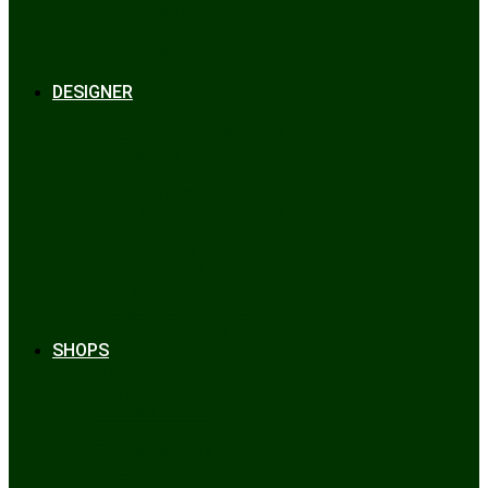
Bräuche & Brauchtum
Tipps
Veranstaltungen
Glossar
DESIGNER
Beckert
Chiemseer Dirndl & Tracht
Gaudiknopf
Heidi Strickwaren
Josefine Tracht
Litzlfelder Münchner Strickmoden
Maison Aprón
Rockmacherin
Spieth & Wensky
Utzi Trachtenschuhe
Wenger Austrian Style
Wimmer schneidert
SHOPS
Alpenclassics
Mia san Tracht
Trachten Werner
Krüger Dirndl
Trachtengeschäft
finden