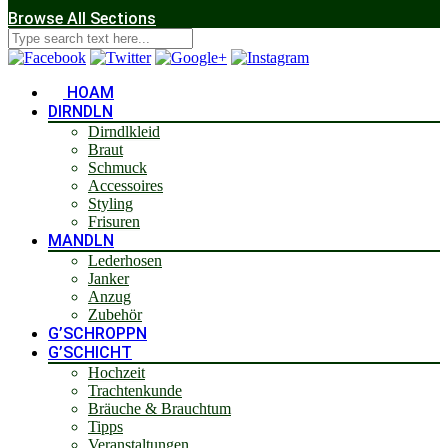
Browse All Sections
HOAM
DIRNDLN
Dirndlkleid
Braut
Schmuck
Accessoires
Styling
Frisuren
MANDLN
Lederhosen
Janker
Anzug
Zubehör
G’SCHROPPN
G’SCHICHT
Hochzeit
Trachtenkunde
Bräuche & Brauchtum
Tipps
Veranstaltungen