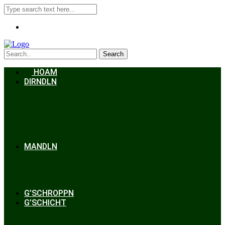
Search
HOAM
DIRNDLN
Dirndlkleid
Braut
Schmuck
Accessoires
Styling
Frisuren
MANDLN
Lederhosen
Janker
Anzug
Zubehör
G’SCHROPPN
G’SCHICHT
Hochzeit
Trachtenkunde