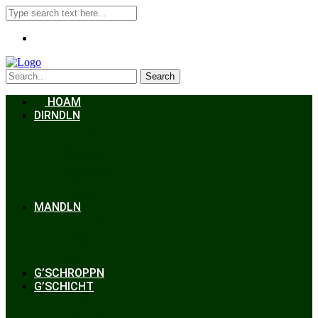
Search
HOAM
DIRNDLN
Dirndlkleid
Braut
Schmuck
Accessoires
Styling
Frisuren
MANDLN
Lederhosen
Janker
Anzug
Zubehör
G’SCHROPPN
G’SCHICHT
Hochzeit
Trachtenkunde