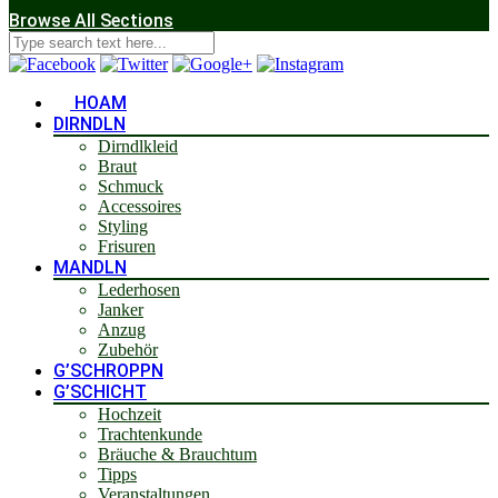
Browse All Sections
HOAM
DIRNDLN
Dirndlkleid
Braut
Schmuck
Accessoires
Styling
Frisuren
MANDLN
Lederhosen
Janker
Anzug
Zubehör
G’SCHROPPN
G’SCHICHT
Hochzeit
Trachtenkunde
Bräuche & Brauchtum
Tipps
Veranstaltungen