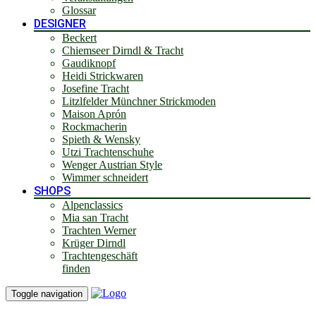
Glossar
DESIGNER
Beckert
Chiemseer Dirndl & Tracht
Gaudiknopf
Heidi Strickwaren
Josefine Tracht
Litzlfelder Münchner Strickmoden
Maison Aprón
Rockmacherin
Spieth & Wensky
Utzi Trachtenschuhe
Wenger Austrian Style
Wimmer schneidert
SHOPS
Alpenclassics
Mia san Tracht
Trachten Werner
Krüger Dirndl
Trachtengeschäft
finden
Toggle navigation