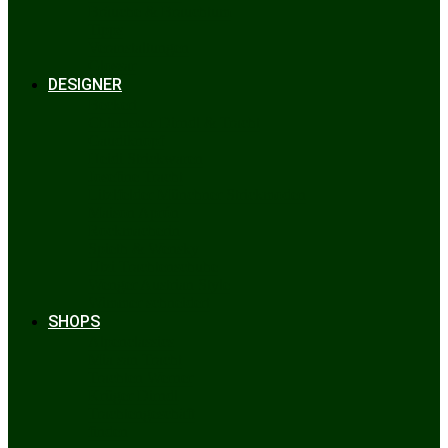
Bräuche & Brauchtum
Tipps
Veranstaltungen
Glossar
DESIGNER
Beckert
Chiemseer Dirndl & Tracht
Gaudiknopf
Heidi Strickwaren
Josefine Tracht
Litzlfelder Münchner Strickmoden
Maison Aprón
Rockmacherin
Spieth & Wensky
Utzi Trachtenschuhe
Wenger Austrian Style
Wimmer schneidert
SHOPS
Alpenclassics
Mia san Tracht
Trachten Werner
Krüger Dirndl
Trachtengeschäft
finden