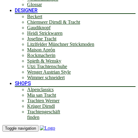
Glossar
DESIGNER
Beckert
Chiemseer Dirndl & Tracht
Gaudiknopf
Heidi Strickwaren
Josefine Tracht
Litzlfelder Münchner Strickmoden
Maison Aprón
Rockmacherin
Spieth & Wensky
Utzi Trachtenschuhe
Wenger Austrian Style
Wimmer schneidert
SHOPS
Alpenclassics
Mia san Tracht
Trachten Werner
Krüger Dirndl
Trachtengeschäft
finden
Toggle navigation