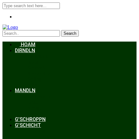
Search
HOAM
DIRNDLN
Dirndlkleid
Braut
Schmuck
Accessoires
Styling
Frisuren
MANDLN
Lederhosen
Janker
Anzug
Zubehör
G’SCHROPPN
G’SCHICHT
Hochzeit
Trachtenkunde