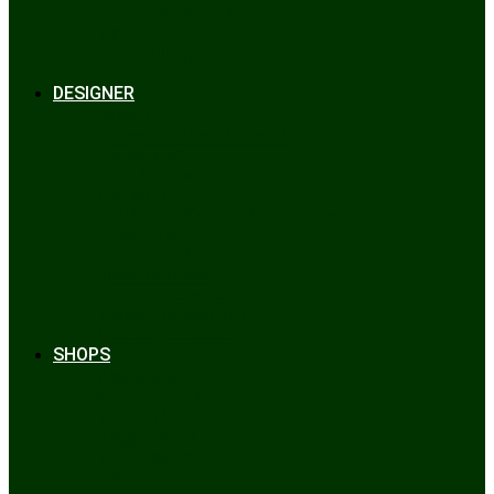
Bräuche & Brauchtum
Tipps
Veranstaltungen
Glossar
DESIGNER
Beckert
Chiemseer Dirndl & Tracht
Gaudiknopf
Heidi Strickwaren
Josefine Tracht
Litzlfelder Münchner Strickmoden
Maison Aprón
Rockmacherin
Spieth & Wensky
Utzi Trachtenschuhe
Wenger Austrian Style
Wimmer schneidert
SHOPS
Alpenclassics
Mia san Tracht
Trachten Werner
Krüger Dirndl
Trachtengeschäft
finden