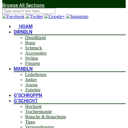
Browse All Sections
HOAM
DIRNDLN
Dirndlkleid
Braut
Schmuck
Accessoires
Styling
Frisuren
MANDLN
Lederhosen
Janker
Anzug
Zubehör
G’SCHROPPN
G’SCHICHT
Hochzeit
Trachtenkunde
Bräuche & Brauchtum
Tipps
Veranstaltungen