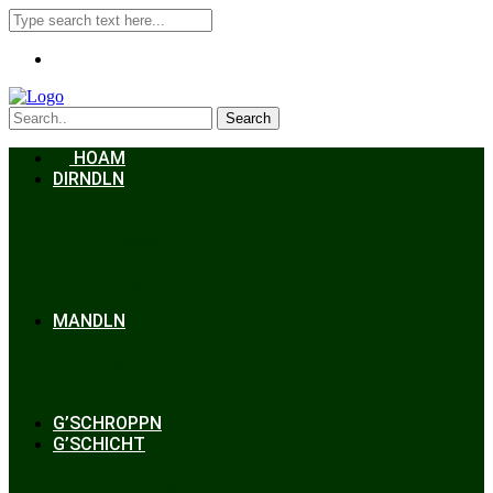
Search
HOAM
DIRNDLN
Dirndlkleid
Braut
Schmuck
Accessoires
Styling
Frisuren
MANDLN
Lederhosen
Janker
Anzug
Zubehör
G’SCHROPPN
G’SCHICHT
Hochzeit
Trachtenkunde