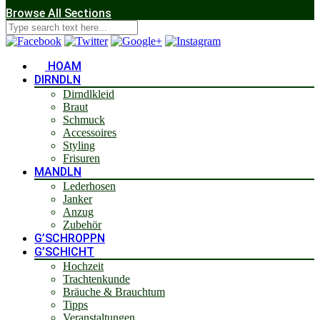
Browse All Sections
HOAM
DIRNDLN
Dirndlkleid
Braut
Schmuck
Accessoires
Styling
Frisuren
MANDLN
Lederhosen
Janker
Anzug
Zubehör
G’SCHROPPN
G’SCHICHT
Hochzeit
Trachtenkunde
Bräuche & Brauchtum
Tipps
Veranstaltungen