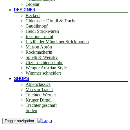
Glossar
DESIGNER
Beckert
Chiemseer Dirndl & Tracht
Gaudiknopf
Heidi Strickwaren
Josefine Tracht
Litzlfelder Münchner Strickmoden
Maison Aprón
Rockmacherin
Spieth & Wensky
Utzi Trachtenschuhe
Wenger Austrian Style
Wimmer schneidert
SHOPS
Alpenclassics
Mia san Tracht
Trachten Werner
Krüger Dirndl
Trachtengeschäft
finden
Toggle navigation