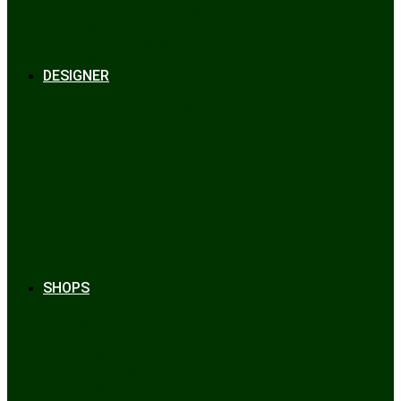
Bräuche & Brauchtum
Tipps
Veranstaltungen
Glossar
DESIGNER
Beckert
Chiemseer Dirndl & Tracht
Gaudiknopf
Heidi Strickwaren
Josefine Tracht
Litzlfelder Münchner Strickmoden
Maison Aprón
Rockmacherin
Spieth & Wensky
Utzi Trachtenschuhe
Wenger Austrian Style
Wimmer schneidert
SHOPS
Alpenclassics
Mia san Tracht
Trachten Werner
Krüger Dirndl
Trachtengeschäft
finden