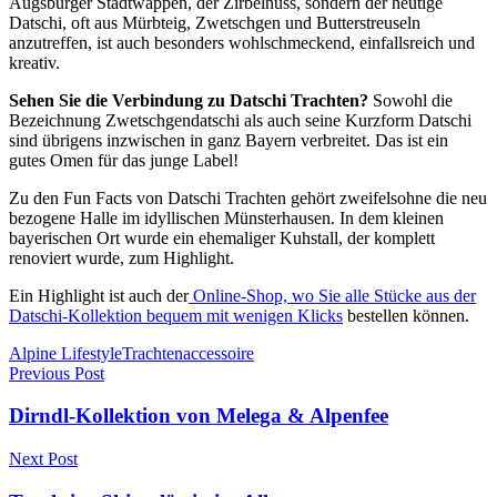
Augsburger Stadtwappen, der Zirbelnuss, sondern der heutige
Datschi, oft aus Mürbteig, Zwetschgen und Butterstreuseln
anzutreffen, ist auch besonders wohlschmeckend, einfallsreich und
kreativ.
Sehen Sie die Verbindung zu Datschi Trachten?
Sowohl die
Bezeichnung Zwetschgendatschi als auch seine Kurzform Datschi
sind übrigens inzwischen in ganz Bayern verbreitet. Das ist ein
gutes Omen für das junge Label!
Zu den Fun Facts von Datschi Trachten gehört zweifelsohne die neu
bezogene Halle im idyllischen Münsterhausen. In dem kleinen
bayerischen Ort wurde ein ehemaliger Kuhstall, der komplett
renoviert wurde, zum Highlight.
Ein Highlight ist auch der
Online-Shop, wo Sie alle Stücke aus der
Datschi-Kollektion bequem mit wenigen Klicks
bestellen können.
Alpine Lifestyle
Trachtenaccessoire
Previous Post
Dirndl-Kollektion von Melega & Alpenfee
Next Post