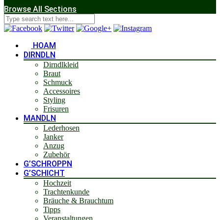
Browse All Sections
HOAM
DIRNDLN
Dirndlkleid
Braut
Schmuck
Accessoires
Styling
Frisuren
MANDLN
Lederhosen
Janker
Anzug
Zubehör
G’SCHROPPN
G’SCHICHT
Hochzeit
Trachtenkunde
Bräuche & Brauchtum
Tipps
Veranstaltungen