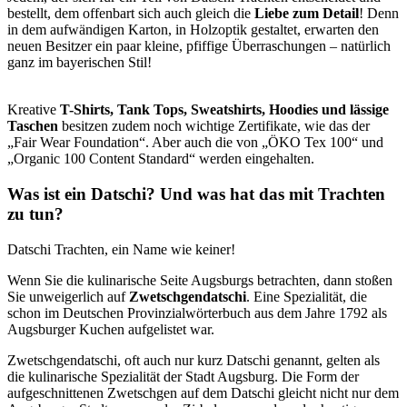
bestellt, dem offenbart sich auch gleich die
Liebe zum Detail
! Denn
in dem aufwändigen Karton, in Holzoptik gestaltet, erwarten den
neuen Besitzer ein paar kleine, pfiffige Überraschungen – natürlich
ganz im bayerischen Stil!
Kreative
T-Shirts, Tank Tops, Sweatshirts, Hoodies und lässige
Taschen
besitzen zudem noch wichtige Zertifikate, wie das der
„Fair Wear Foundation“. Aber auch die von „ÖKO Tex 100“ und
„Organic 100 Content Standard“ werden eingehalten.
Was ist ein Datschi? Und was hat das mit Trachten
zu tun?
Datschi Trachten, ein Name wie keiner!
Wenn Sie die kulinarische Seite Augsburgs betrachten, dann stoßen
Sie unweigerlich auf
Zwetschgendatschi
. Eine Spezialität, die
schon im Deutschen Provinzialwörterbuch aus dem Jahre 1792 als
Augsburger Kuchen aufgelistet war.
Zwetschgendatschi, oft auch nur kurz Datschi genannt, gelten als
die kulinarische Spezialität der Stadt Augsburg. Die Form der
aufgeschnittenen Zwetschgen auf dem Datschi gleicht nicht nur dem