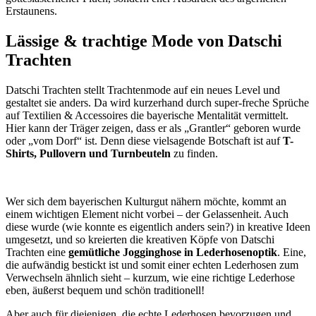
Erstaunens.
Lässige & trachtige Mode von Datschi
Trachten
Datschi Trachten stellt Trachtenmode auf ein neues Level und
gestaltet sie anders. Da wird kurzerhand durch super-freche Sprüche
auf Textilien & Accessoires die bayerische Mentalität vermittelt.
Hier kann der Träger zeigen, dass er als „Grantler“ geboren wurde
oder „vom Dorf“ ist. Denn diese vielsagende Botschaft ist auf
T-
Shirts, Pullovern und Turnbeuteln
zu finden.
Wer sich dem bayerischen Kulturgut nähern möchte, kommt an
einem wichtigen Element nicht vorbei – der Gelassenheit. Auch
diese wurde (wie konnte es eigentlich anders sein?) in kreative Ideen
umgesetzt, und so kreierten die kreativen Köpfe von Datschi
Trachten eine
gemütliche Jogginghose in Lederhosenoptik
. Eine,
die aufwändig bestickt ist und somit einer echten Lederhosen zum
Verwechseln ähnlich sieht – kurzum, wie eine richtige Lederhose
eben, äußerst bequem und schön traditionell!
Aber auch für diejenigen, die echte Lederhosen bevorzugen und