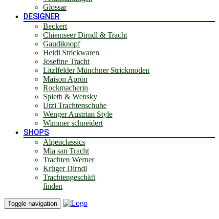
Glossar
DESIGNER
Beckert
Chiemseer Dirndl & Tracht
Gaudiknopf
Heidi Strickwaren
Josefine Tracht
Litzlfelder Münchner Strickmoden
Maison Aprón
Rockmacherin
Spieth & Wensky
Utzi Trachtenschuhe
Wenger Austrian Style
Wimmer schneidert
SHOPS
Alpenclassics
Mia san Tracht
Trachten Werner
Krüger Dirndl
Trachtengeschäft
finden
Toggle navigation