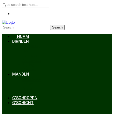
Search
HOAM
DIRNDLN
Dirndlkleid
Braut
Schmuck
Accessoires
Styling
Frisuren
MANDLN
Lederhosen
Janker
Anzug
Zubehör
G’SCHROPPN
G’SCHICHT
Hochzeit
Trachtenkunde