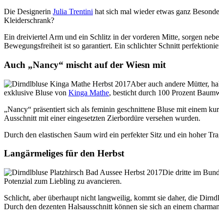
Die Designerin
Julia Trentini
hat sich mal wieder etwas ganz Besondere
Kleiderschrank?
Ein dreiviertel Arm und ein Schlitz in der vorderen Mitte, sorgen n
Bewegungsfreiheit ist so garantiert. Ein schlichter Schnitt perfektion
Auch „Nancy“ mischt auf der Wiesn mit
Aber auch andere Mütter, ha
exklusive Bluse von
Kinga Mathe
, besticht durch 100 Prozent Baumw
„Nancy“ präsentiert sich als feminin geschnittene Bluse mit einem k
Ausschnitt mit einer eingesetzten Zierbordüre versehen wurden.
Durch den elastischen Saum wird ein perfekter Sitz und ein hoher Trag
Langärmeliges für den Herbst
Die dritte im Bu
Potenzial zum Liebling zu avancieren.
Schlicht, aber überhaupt nicht langweilig, kommt sie daher, die Dirn
Durch den dezenten Halsausschnitt können sie sich an einem charman