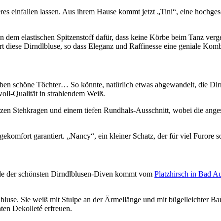
s einfallen lassen. Aus ihrem Hause kommt jetzt „Tini“, eine hochgesc
eben dem elastischen Spitzenstoff dafür, dass keine Körbe beim Tanz v
iert diese Dirndlbluse, so dass Eleganz und Raffinesse eine geniale Komb
ben schöne Töchter… So könnte, natürlich etwas abgewandelt, die Dirn
oll-Qualität in strahlendem Weiß.
urzen Stehkragen und einem tiefen Rundhals-Ausschnitt, wobei die ang
ekomfort garantiert. „Nancy“, ein kleiner Schatz, der für viel Furore 
nde der schönsten Dirndlblusen-Diven kommt vom
Platzhirsch in Bad A
dlbluse. Sie weiß mit Stulpe an der Ärmellänge und mit bügelleichter 
ten Dekolleté erfreuen.