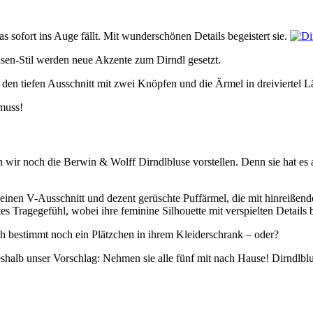
s sofort ins Auge fällt. Mit wunderschönen Details begeistert sie.
sen-Stil werden neue Akzente zum Dirndl gesetzt.
h den tiefen Ausschnitt mit zwei Knöpfen und die Ärmel in dreiviertel 
muss!
n wir noch die Berwin & Wolff Dirndlbluse vorstellen. Denn sie hat es a
ch einen V-Ausschnitt und dezent gerüschte Puffärmel, die mit hinreißen
 Tragegefühl, wobei ihre feminine Silhouette mit verspielten Details b
ch bestimmt noch ein Plätzchen in ihrem Kleiderschrank – oder?
eshalb unser Vorschlag: Nehmen sie alle fünf mit nach Hause! Dirndlbl