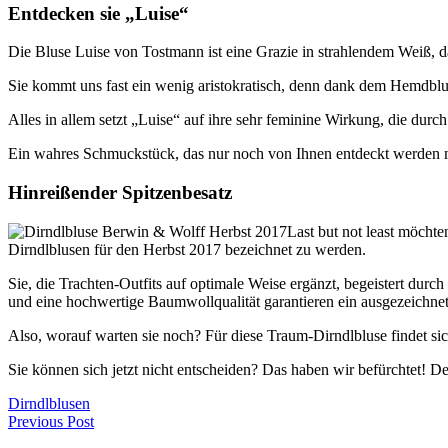
Entdecken sie „Luise“
Die Bluse Luise von Tostmann ist eine Grazie in strahlendem Weiß, da
Sie kommt uns fast ein wenig aristokratisch, denn dank dem Hemdblu
Alles in allem setzt „Luise“ auf ihre sehr feminine Wirkung, die durc
Ein wahres Schmuckstück, das nur noch von Ihnen entdeckt werden 
Hinreißender Spitzenbesatz
Last but not least möchte
Dirndlblusen für den Herbst 2017 bezeichnet zu werden.
Sie, die Trachten-Outfits auf optimale Weise ergänzt, begeistert dur
und eine hochwertige Baumwollqualität garantieren ein ausgezeichnetes
Also, worauf warten sie noch? Für diese Traum-Dirndlbluse findet si
Sie können sich jetzt nicht entscheiden? Das haben wir befürchtet! D
Dirndlblusen
Previous Post