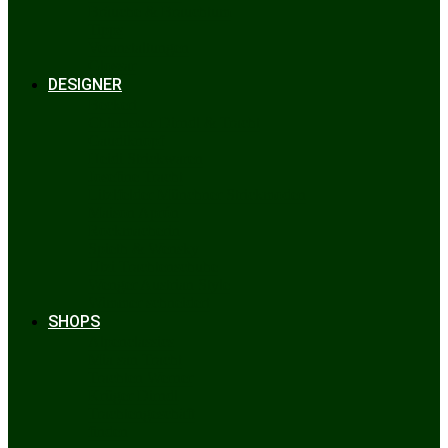
Bräuche & Brauchtum
Tipps
Veranstaltungen
Glossar
DESIGNER
Beckert
Chiemseer Dirndl & Tracht
Gaudiknopf
Heidi Strickwaren
Josefine Tracht
Litzlfelder Münchner Strickmoden
Maison Aprón
Rockmacherin
Spieth & Wensky
Utzi Trachtenschuhe
Wenger Austrian Style
Wimmer schneidert
SHOPS
Alpenclassics
Mia san Tracht
Trachten Werner
Krüger Dirndl
Trachtengeschäft
finden