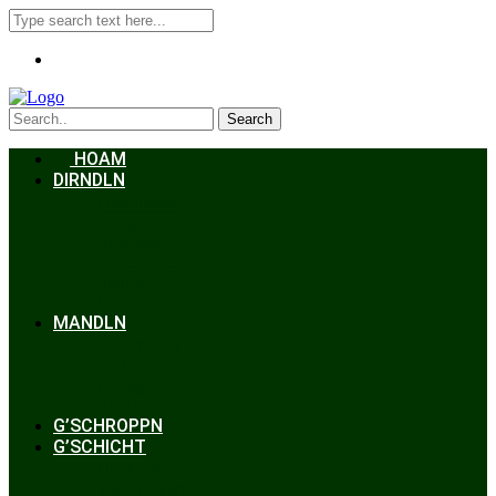
Search
HOAM
DIRNDLN
Dirndlkleid
Braut
Schmuck
Accessoires
Styling
Frisuren
MANDLN
Lederhosen
Janker
Anzug
Zubehör
G’SCHROPPN
G’SCHICHT
Hochzeit
Trachtenkunde