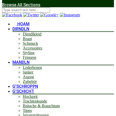
Browse All Sections
HOAM
DIRNDLN
Dirndlkleid
Braut
Schmuck
Accessoires
Styling
Frisuren
MANDLN
Lederhosen
Janker
Anzug
Zubehör
G’SCHROPPN
G’SCHICHT
Hochzeit
Trachtenkunde
Bräuche & Brauchtum
Tipps
Veranstaltungen