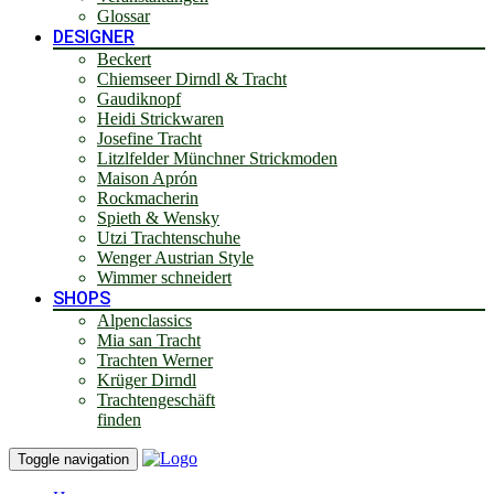
Glossar
DESIGNER
Beckert
Chiemseer Dirndl & Tracht
Gaudiknopf
Heidi Strickwaren
Josefine Tracht
Litzlfelder Münchner Strickmoden
Maison Aprón
Rockmacherin
Spieth & Wensky
Utzi Trachtenschuhe
Wenger Austrian Style
Wimmer schneidert
SHOPS
Alpenclassics
Mia san Tracht
Trachten Werner
Krüger Dirndl
Trachtengeschäft
finden
Toggle navigation