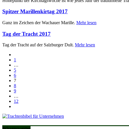
Höhepunkt der Kirchtagswoche ist wie jedes Jahr der traditionelle Tr
Spitzer Marillenkirtag 2017
Ganz im Zeichen der Wachauer Marille.
Mehr lesen
Tag der Tracht 2017
Tag der Tracht auf der Salzburger Dult.
Mehr lesen
1
…
5
6
7
8
9
…
12
Wissenswertes