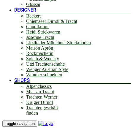
Glossar
DESIGNER
Beckert
Chiemseer Dirndl & Tracht
Gaudiknopf
Heidi Strickwaren
Josefine Tracht
Litzlfelder Münchner Strickmoden
Maison Aprón
Rockmacherin
Spieth & Wensky
Utzi Trachtenschuhe
Wenger Austrian Style
Wimmer schneidert
SHOPS
Alpenclassics
Mia san Tracht
Trachten Werner
Krüger Dirndl
Trachtengeschäft
finden
Toggle navigation