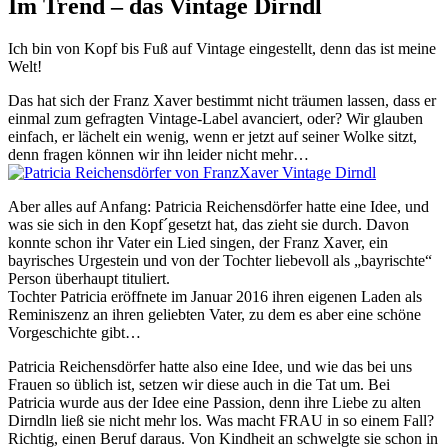
Im Trend – das Vintage Dirndl
Ich bin von Kopf bis Fuß auf Vintage eingestellt, denn das ist meine
Welt!
Das hat sich der Franz Xaver bestimmt nicht träumen lassen, dass er
einmal zum gefragten Vintage-Label avanciert, oder? Wir glauben
einfach, er lächelt ein wenig, wenn er jetzt auf seiner Wolke sitzt,
denn fragen können wir ihn leider nicht mehr…
Aber alles auf Anfang: Patricia Reichensdörfer hatte eine Idee, und
was sie sich in den Kopf´gesetzt hat, das zieht sie durch. Davon
konnte schon ihr Vater ein Lied singen, der Franz Xaver, ein
bayrisches Urgestein und von der Tochter liebevoll als „bayrischte“
Person überhaupt tituliert.
Tochter Patricia eröffnete im Januar 2016 ihren eigenen Laden als
Reminiszenz an ihren geliebten Vater, zu dem es aber eine schöne
Vorgeschichte gibt…
Patricia Reichensdörfer hatte also eine Idee, und wie das bei uns
Frauen so üblich ist, setzen wir diese auch in die Tat um. Bei
Patricia wurde aus der Idee eine Passion, denn ihre Liebe zu alten
Dirndln ließ sie nicht mehr los. Was macht FRAU in so einem Fall?
Richtig, einen Beruf daraus. Von Kindheit an schwelgte sie schon in