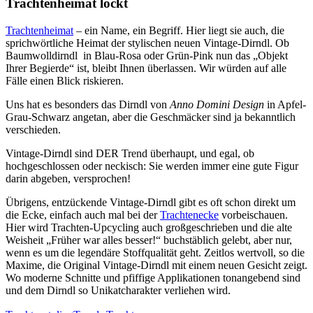
Trachtenheimat lockt
Trachtenheimat
– ein Name, ein Begriff. Hier liegt sie auch, die
sprichwörtliche Heimat der stylischen neuen Vintage-Dirndl. Ob
Baumwolldirndl in Blau-Rosa oder Grün-Pink nun das „Objekt
Ihrer Begierde“ ist, bleibt Ihnen überlassen. Wir würden auf alle
Fälle einen Blick riskieren.
Uns hat es besonders das Dirndl von
Anno Domini Design
in Apfel-
Grau-Schwarz angetan, aber die Geschmäcker sind ja bekanntlich
verschieden.
Vintage-Dirndl sind DER Trend überhaupt, und egal, ob
hochgeschlossen oder neckisch: Sie werden immer eine gute Figur
darin abgeben, versprochen!
Übrigens, entzückende Vintage-Dirndl gibt es oft schon direkt um
die Ecke, einfach auch mal bei der
Trachtenecke
vorbeischauen.
Hier wird Trachten-Upcycling auch großgeschrieben und die alte
Weisheit „Früher war alles besser!“ buchstäblich gelebt, aber nur,
wenn es um die legendäre Stoffqualität geht. Zeitlos wertvoll, so die
Maxime, die Original Vintage-Dirndl mit einem neuen Gesicht zeigt.
Wo moderne Schnitte und pfiffige Applikationen tonangebend sind
und dem Dirndl so Unikatcharakter verliehen wird.