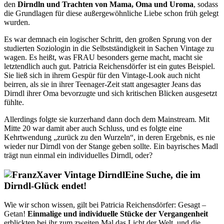
den
Dirndln und Trachten von Mama, Oma und Uroma
, sodass
die Grundlagen für diese außergewöhnliche Liebe schon früh gelegt
wurden.
Es war demnach ein logischer Schritt, den großen Sprung von der
studierten Soziologin in die Selbstständigkeit in Sachen Vintage zu
wagen. Es heißt, was FRAU besonders gerne macht, macht sie
letztendlich auch gut. Patricia Reichensdörfer ist ein gutes Beispiel.
Sie ließ sich in ihrem Gespür für den Vintage-Look auch nicht
beirren, als sie in ihrer Teenager-Zeit statt angesagter Jeans das
Dirndl ihrer Oma bevorzugte und sich kritischen Blicken ausgesetzt
fühlte.
Allerdings folgte sie kurzerhand dann doch dem Mainstream. Mit
Mitte 20 war damit aber auch Schluss, und es folgte eine
Kehrtwendung „zurück zu den Wurzeln“, in deren Ergebnis, es nie
wieder nur Dirndl von der Stange geben sollte. Ein bayrisches Madl
trägt nun einmal ein individuelles Dirndl, oder?
Eine Suche, die im
Dirndl-Glück endet!
Wie wir schon wissen, gilt bei Patricia Reichensdörfer: Gesagt –
Getan!
Einmalige und individuelle Stücke der Vergangenheit
erblickten bei ihr zum zweiten Mal das Licht der Welt, und die