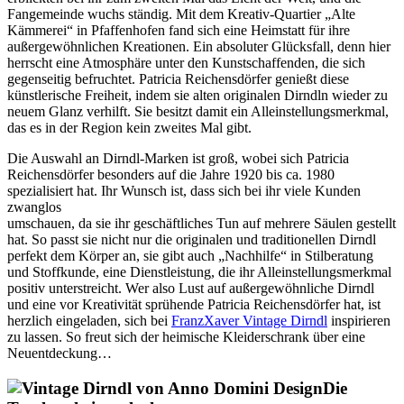
Fangemeinde wuchs ständig. Mit dem Kreativ-Quartier „Alte
Kämmerei“ in Pfaffenhofen fand sich eine Heimstatt für ihre
außergewöhnlichen Kreationen. Ein absoluter Glücksfall, denn hier
herrscht eine Atmosphäre unter den Kunstschaffenden, die sich
gegenseitig befruchtet. Patricia Reichensdörfer genießt diese
künstlerische Freiheit, indem sie alten originalen Dirndln wieder zu
neuem Glanz verhilft. Sie besitzt damit ein Alleinstellungsmerkmal,
das es in der Region kein zweites Mal gibt.
Die Auswahl an Dirndl-Marken ist groß, wobei sich Patricia
Reichensdörfer besonders auf die Jahre 1920 bis ca. 1980
spezialisiert hat. Ihr Wunsch ist, dass sich bei ihr viele Kunden
zwanglos
umschauen, da sie ihr geschäftliches Tun auf mehrere Säulen gestellt
hat. So passt sie nicht nur die originalen und traditionellen Dirndl
perfekt dem Körper an, sie gibt auch „Nachhilfe“ in Stilberatung
und Stoffkunde, eine Dienstleistung, die ihr Alleinstellungsmerkmal
positiv unterstreicht. Wer also Lust auf außergewöhnliche Dirndl
und eine vor Kreativität sprühende Patricia Reichensdörfer hat, ist
herzlich eingeladen, sich bei
FranzXaver Vintage Dirndl
inspirieren
zu lassen. So freut sich der heimische Kleiderschrank über eine
Neuentdeckung…
Die