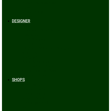
Bräuche & Brauchtum
Tipps
Veranstaltungen
Glossar
DESIGNER
Beckert
Chiemseer Dirndl & Tracht
Gaudiknopf
Heidi Strickwaren
Josefine Tracht
Litzlfelder Münchner Strickmoden
Maison Aprón
Rockmacherin
Spieth & Wensky
Utzi Trachtenschuhe
Wenger Austrian Style
Wimmer schneidert
SHOPS
Alpenclassics
Mia san Tracht
Trachten Werner
Krüger Dirndl
Trachtengeschäft
finden