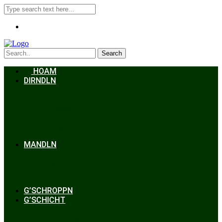
Search
HOAM
DIRNDLN
Dirndlkleid
Braut
Schmuck
Accessoires
Styling
Frisuren
MANDLN
Lederhosen
Janker
Anzug
Zubehör
G’SCHROPPN
G’SCHICHT
Hochzeit
Trachtenkunde