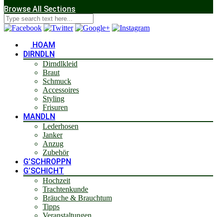
Browse All Sections
HOAM
DIRNDLN
Dirndlkleid
Braut
Schmuck
Accessoires
Styling
Frisuren
MANDLN
Lederhosen
Janker
Anzug
Zubehör
G’SCHROPPN
G’SCHICHT
Hochzeit
Trachtenkunde
Bräuche & Brauchtum
Tipps
Veranstaltungen